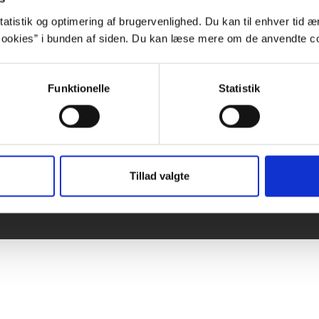
atistik og optimering af brugervenlighed. Du kan til enhver tid æn
ookies” i bunden af siden. Du kan læse mere om de anvendte co
Forfatterweb
K
Funktionelle
Statistik
Om Forfatterweb
DB
Tilmeld dig
Forfatterwebs nyhedsbrev
Pr
Besøg Forfatterwebs
Facebook-side
Ab
Cookies
Ti
Tillad valgte
Privatlivspolitik