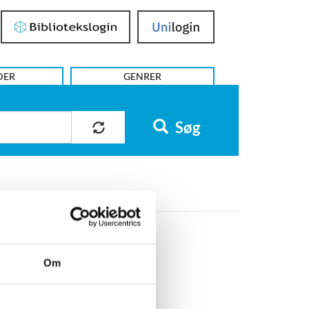
Bibliotekslogin
UniLogin
DER
GENRER
Søg
Om
rsisk litteratur.