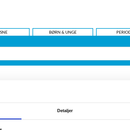
SNE
BØRN & UNGE
PERIO
Detaljer
nskiransk forfatter, forlægger, aktivist og oversætter af pe
s