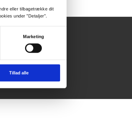
dre eller tilbagetrække dit
okies under ”Detaljer”.
undeservice
Marketing
C’s kundeservice
esseservice
onnementstegning
lgængelighedserklæring
Tillad alle