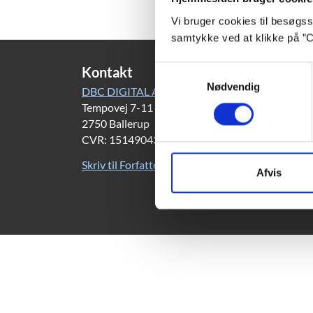
Vi bruger cookies til besøgsst
samtykke ved at klikke på ”C
Kontakt
Samtykkevalg
Nødvendig
DBC DIGITAL A/S
Tempovej 7-11
2750 Ballerup
CVR: 15149043 | EAN: 579 000 126830 5
Skriv til Forfatterweb-redaktionen
Afvis