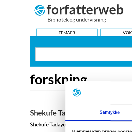
forfatterweb
Hop
til
Bibliotek og undervisning
indhold
HOVEDMENU
TEMAER
VOK
forskning
Shekufe Tadayoni Heiberg
Samtykke
Shekufe Tadayoni Heiberg (tidl. Shëkufe) er da
Hjemmesiden bruger cookie