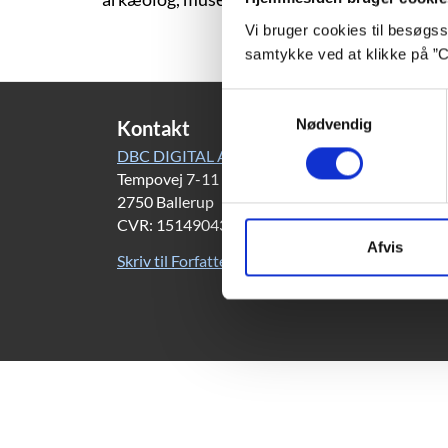
Vi bruger cookies til besøgsst
samtykke ved at klikke på ”C
Samtykkevalg
Nødvendig
Kontakt
DBC DIGITAL A/S
Tempovej 7-11
2750 Ballerup
CVR: 15149043 | EAN: 579 000 126830 5
Afvis
Skriv til Forfatterweb-redaktionen