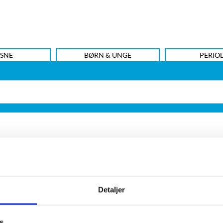
SNE
BØRN & UNGE
PERIO
Detaljer
storien og genfinde fortidens slagmarker eller undersøge vi
eanette Varbergs populærhistoriske værker og spændings
s