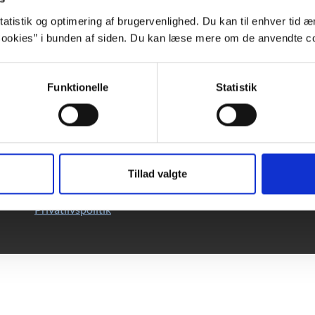
atistik og optimering af brugervenlighed. Du kan til enhver tid æn
ookies” i bunden af siden. Du kan læse mere om de anvendte co
Funktionelle
Statistik
Forfatterweb
K
Om Forfatterweb
DB
Tilmeld dig
Forfatterwebs nyhedsbrev
Pr
Besøg Forfatterwebs
Facebook-side
Ab
Tillad valgte
Cookies
Ti
Privatlivspolitik