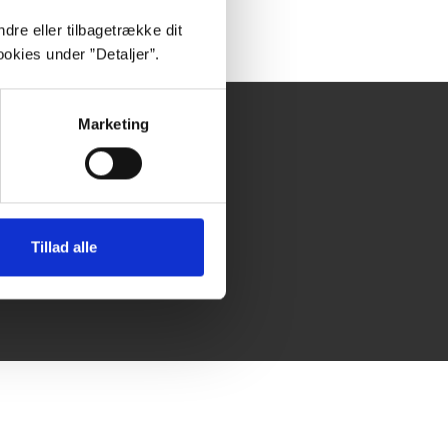
dre eller tilbagetrække dit
okies under ”Detaljer”.
Marketing
undeservice
C’s kundeservice
esseservice
onnementstegning
Tillad alle
lgængelighedserklæring