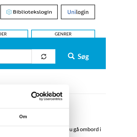
Bibliotekslogin
UniLogin
DER
GENRER
Søg
Om
kingernes virkelighed? Så kan du gå ombord i
romaner.