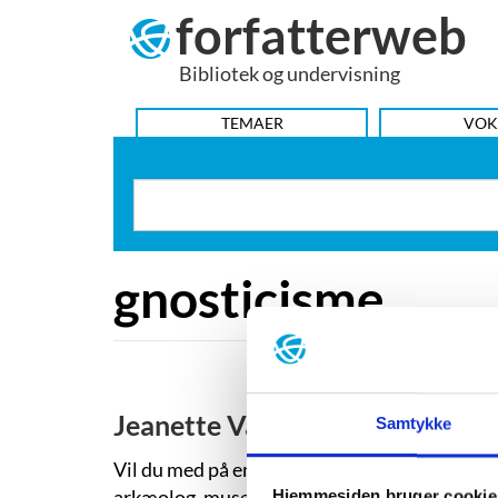
forfatterweb
Hop
til
Bibliotek og undervisning
indhold
HOVEDMENU
TEMAER
VOK
gnosticisme
Jeanette Varberg
Samtykke
Vil du med på en detektivisk rejse i kulturhi
arkæolog, museumsinspektør og forfatter J
Hjemmesiden bruger cookie