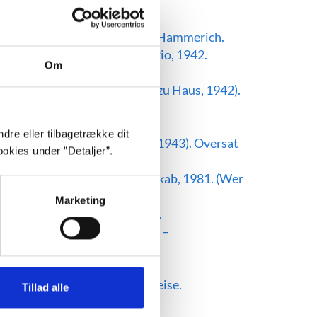
Gustav, 1938). Oversat af Clara Hammerich.
r og Opspind. Jespersen og Pio, 1942.
Om
og Pio, 1943. (Heute bei uns zu Haus, 1942).
f Karl Hornelund.
dre eller tilbagetrække dit
 (Der Jungherr von Strammin, 1943). Oversat
okies under ”Detaljer”.
 med Nyt Dansk Litteraturselskab, 1981. (Wer
Marketing
, 1947). Oversat af Jacob Jonia.
013. (In meinem fremden Land –
versat af Jacob Jonia.
n?, 1932). Oversat af Sonja Heise.
Tillad alle
1953). Oversat af Jacob Jonia