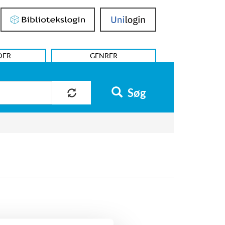
Bibliotekslogin
UniLogin
DER
GENRER
Søg