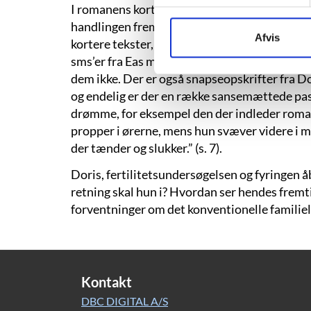
I romanens korte kapitler er det ligesom i d
handlingen fremad og ridser karaktererne op.
Afvis
kortere tekster, der i form og grafisk udtryk sk
sms’er fra Eas mor, der alle afsluttes med et 
dem ikke. Der er også snapseopskrifter fra Do
og endelig er der en række sansemættede pass
drømme, for eksempel den der indleder roman
propper i ørerne, mens hun svæver videre i mø
der tænder og slukker.” (s. 7).
Doris, fertilitetsundersøgelsen og fyringen å
retning skal hun i? Hvordan ser hendes fremti
forventninger om det konventionelle familiel
Kontakt
DBC DIGITAL A/S