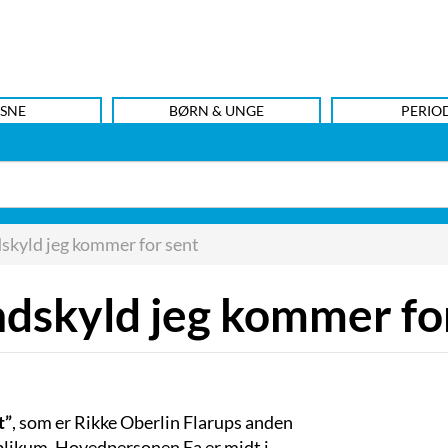
SNE
BØRN & UNGE
PERIO
skyld jeg kommer for sent
dskyld jeg kommer fo
t”
, som er Rikke Oberlin Flarups anden
blikum. Hovedpersonen Ea er midt i