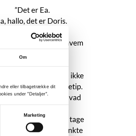
”Det er Ea.
a, hallo, det er Doris.
Ja?
 altså passe lidt på, hvem
du drikker kaffe med.
Om
Hvad for noget?
 mennesker kan bare ikke
 over deres egen næsetip.
dre eller tilbagetrække dit
okies under ”Detaljer”.
r ikke helt med her. Hvad
snakker du om?
Marketing
et bliver for bøvlet at tage
ver telefonen. Det tænkte