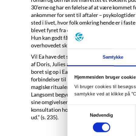
30’erne og har en følelse af at være kommet fo
ankommer for sent til aftaler – psykologtider 
sted i livet, hvor folk omkring hende er i fast
blevet fyret fra et job, hun ikke brændte for, o
Hun kan godt få børn, men så skal det være s
overhovedet skal være.
Vil Ea have det samme som veninden Julie? Må
Samtykke
af Doris, Julies ældre nabo. Doris hjælper Ea
boret sig op i Eas fod. ”Det vil dig noget, det 
Hjemmesiden bruger cookie
forbindelser til underverdenen og sender Ea
magiske ritualer og lærer Ea og Julie at tage 
Vi bruger cookies til besøgsst
Langsomt begynder Ea at give slip på frygten o
samtykke ved at klikke på ”C
sine omgivelser og fremtidsdrømme med andr
Samtykkevalg
konsultation hos psykologen: ”Hun må godt væ
Nødvendig
ud.” (s. 235).