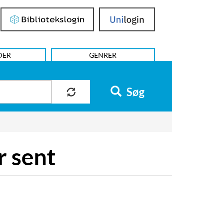
Bibliotekslogin
UniLogin
DER
GENRER
Søg
r sent