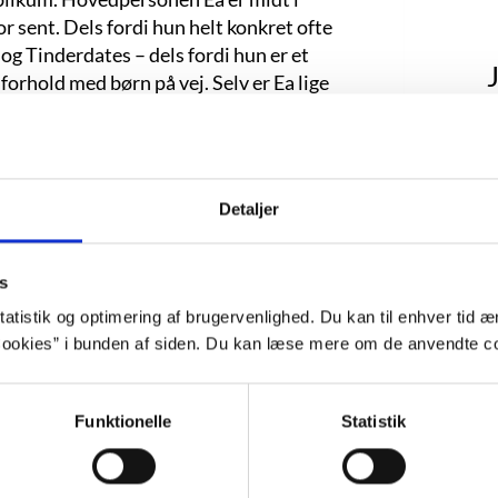
r sent. Dels fordi hun helt konkret ofte
og Tinderdates – dels fordi hun er et
J
e forhold med børn på vej. Selv er Ea lige
g så har hun fået lavet en fertilitetstest:
nart. Spørgsmålet er så, om det
Du må
ske skal hun i stedet kigge i retningen
Detaljer
 af med en torn fra robinietræet, der har
træ”, siger Doris (s. 81). Hun taler om
Nogle
s
 hjem med urtemiksturer. Hun arrangerer
se ud
afsked med alt det, der ikke tjener dem.
atistik og optimering af brugervenlighed. Du kan til enhver tid æn
g forventningerne og kigge på sit liv,
ookies” i bunden af siden. Du kan læse mere om de anvendte co
Jeg e
e øjne, for som hun indser under en
re her, i sin egen krop og fylde den helt
Funktionelle
Statistik
Nej, d
det o