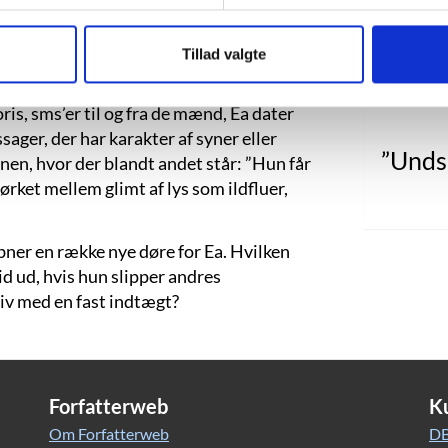
jeg j
ebutromanen dialogen, der bærer
 Den episke fortælling brydes af endnu
Tillad valgte
iller sig ud fra resten af teksten: Der er
’Knus mor’ og en hjerteemoji. Ea besvarer
ris, sms’er til og fra de mænd, Ea dater
ager, der har karakter af syner eller
”Undsk
en, hvor der blandt andet står: ”Hun får
rket mellem glimt af lys som ildfluer,
bner en række nye døre for Ea. Hvilken
d ud, hvis hun slipper andres
iv med en fast indtægt?
Forfatterweb
K
Om Forfatterweb
DB