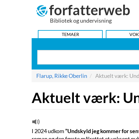
forfatterweb
Hop
til
Bibliotek og undervisning
indhold
HOVEDMENU
TEMAER
VOK
Flarup, Rikke Oberlin
Aktuelt værk: Und
Aktuelt værk: Un
I 2024 udkom
”Undskyld jeg kommer for sen
roman og den første målrettet et voksent pu