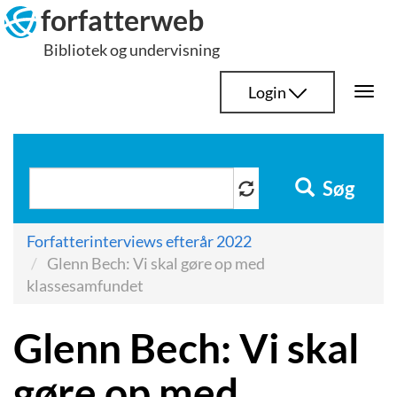
Hop
forfatterweb
til
Bibliotek og undervisning
indhold
Login
Togg
navi
Søg
Forfatterinterviews efterår 2022
Glenn Bech: Vi skal gøre op med
klassesamfundet
Glenn Bech: Vi skal
gøre op med