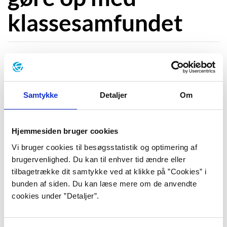
klassesamfundet
"Den her bog mangler jeg derude. Og der er ikke nogen, der
har villet eller måske kunnet skrive den. Det har føltes
Samtykke
Detaljer
Om
nødvendigt. Vi har manglet et perspektiv i
samfundsdebatten og manglet det i nogle år: Nemlig
spørgsmålet om klasse."
Hjemmesiden bruger cookies
Glenn Bech
s manifest "JEG ANERKENDER IKKE
Vi bruger cookies til besøgsstatistik og optimering af
LÆNGERE JERES AUTORITET" går i kødet på
brugervenlighed. Du kan til enhver tid ændre eller
privilegier, klassesamfundet og homofobi. Romanen
tilbagetrække dit samtykke ved at klikke på ”Cookies” i
er en knytnæve i maven på privilegerede
bunden af siden. Du kan læse mere om de anvendte
cookies under ”Detaljer”.
middelklasse-danskere, og han håber manifestet
bliver en øjenåbner, som beriger læseren med en
forståelse af virkeligheden.