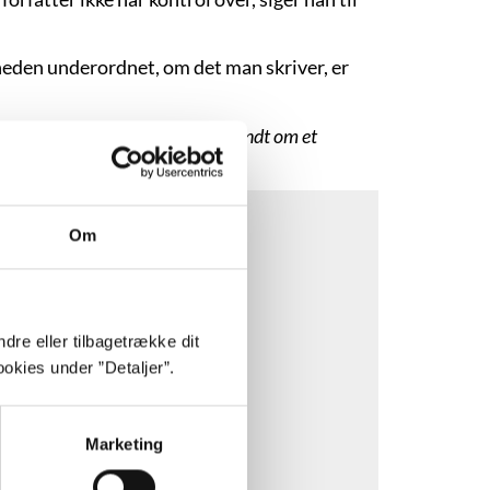
igheden underordnet, om det man skriver, er
æse. Ligegyldigt om den foregår rundt om et
Om
dre eller tilbagetrække dit
okies under ”Detaljer”.
Marketing