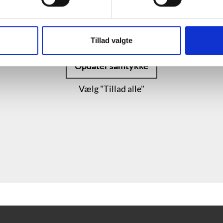
 se denne video, skal du acceptere statistik- og marketing-c
Indholdet stilles nemlig til rådighed af en tredjepart.
Tillad valgte
Opdater samtykke
Vælg "Tillad alle"