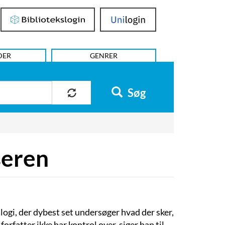
Bibliotekslogin
UniLogin
DER
GENRER
Søg
seren
rilogi, der dybest set undersøger hvad der sker,
orfatter ikke har kontrol over, siger han til