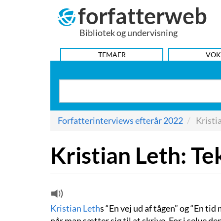
forfatterweb
Hop
til
Bibliotek og undervisning
indhold
HOVEDMENU
TEMAER
VOK
Forfatterinterviews efterår 2022
Kristia
Kristian Leth: Te
Kristian Leth
s “En vej ud af tågen” og “En tid
når man sætter sig til at skrive. For i selve d