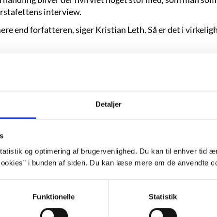
rstafettens interview.
ere end forfatteren, siger Kristian Leth. Så er det i virkel
er klinger indeni os. Hvis ikke den gør det, er den ikke værd at l
Detaljer
s
atistik og optimering af brugervenlighed. Du kan til enhver tid æn
ookies” i bunden af siden. Du kan læse mere om de anvendte co
Funktionelle
Statistik