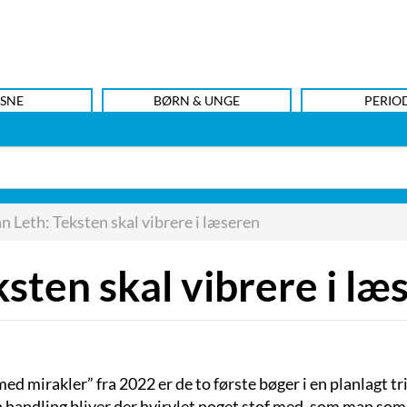
SNE
BØRN & UNGE
PERIO
n Leth: Teksten skal vibrere i læseren
ksten skal vibrere i læ
 med mirakler” fra 2022 er de to første bøger i en planlagt t
en handling bliver der hvirvlet noget stof med, som man som f