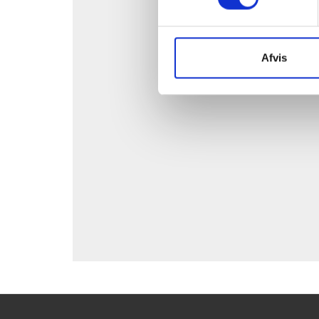
For at
Afvis