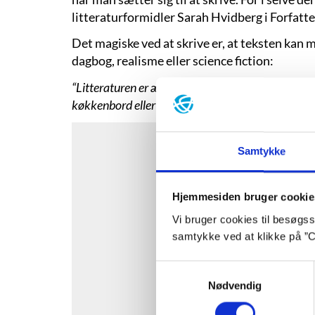
litteraturformidler Sarah Hvidberg i Forfatte
Det magiske ved at skrive er, at teksten kan m
dagbog, realisme eller science fiction:
“Litteraturen er ærlig, når den handler om noget d
køkkenbord eller på en stjerne langt væk.”
Samtykke
Hjemmesiden bruger cookie
Vi bruger cookies til besøgsst
samtykke ved at klikke på ”C
Samtykkevalg
Nødvendig