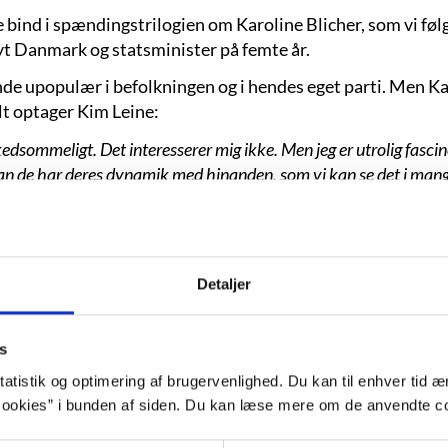
e bind i spændingstrilogien om Karoline Blicher, som vi følg
Nyt Danmark og statsminister på femte år.
e upopulær i befolkningen og i hendes eget parti. Men Karol
lt optager Kim Leine:
kedsommeligt. Det interesserer mig ikke. Men jeg er utrolig fasci
n de har deres dynamik med hinanden, som vi kan se det i mange
følgelig også herhjemme. Det er en global bevægelse, den højre-popu
t forsøg på at konfrontere det, jeg er allermest bange for."
Detaljer
s
atistik og optimering af brugervenlighed. Du kan til enhver tid æn
ookies” i bunden af siden. Du kan læse mere om de anvendte co