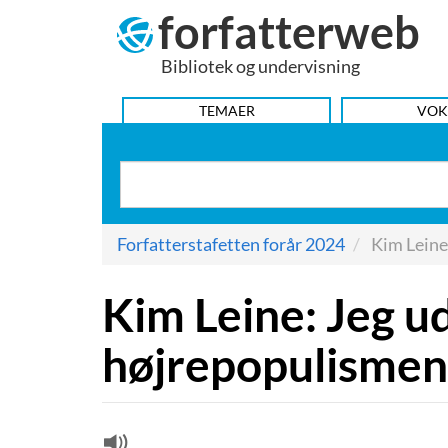
forfatterweb
Hop
til
Bibliotek og undervisning
indhold
HOVEDMENU
TEMAER
VOK
Forfatterstafetten forår 2024
Kim Leine:
Kim Leine: Jeg ud
højrepopulismen