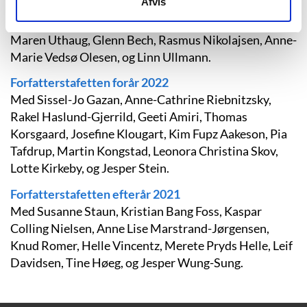
Afvis
Med Jens Andersen, Marianne Larsen, Gry Jexen,
Kristian Leth, Hanne-Vibeke Holst, Dennis Jürgensen,
Maren Uthaug, Glenn Bech, Rasmus Nikolajsen, Anne-
Marie Vedsø Olesen, og Linn Ullmann.
Forfatterstafetten forår 2022
Med Sissel-Jo Gazan, Anne-Cathrine Riebnitzsky,
Rakel Haslund-Gjerrild, Geeti Amiri, Thomas
Korsgaard, Josefine Klougart, Kim Fupz Aakeson, Pia
Tafdrup, Martin Kongstad, Leonora Christina Skov,
Lotte Kirkeby, og Jesper Stein.
Forfatterstafetten efterår 2021
Med Susanne Staun, Kristian Bang Foss, Kaspar
Colling Nielsen, Anne Lise Marstrand-Jørgensen,
Knud Romer, Helle Vincentz, Merete Pryds Helle, Leif
Davidsen, Tine Høeg, og Jesper Wung-Sung.