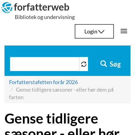
Hop
forfatterweb
til
Bibliotek og undervisning
indhold
Login
Togg
navi
Søg
Forfatterstafetten forår 2026
Gense tidligere sæsoner - eller hør dem på
farten
Gense tidligere
sæsoner - eller hør