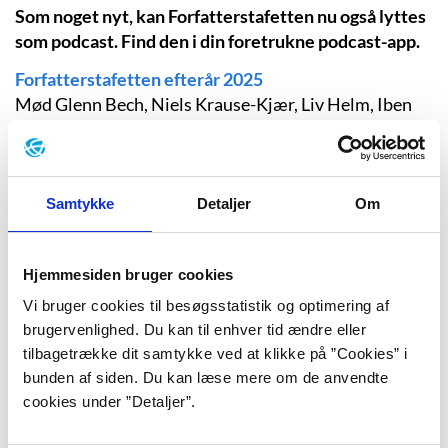
Som noget nyt, kan Forfatterstafetten nu også lyttes
som podcast. Find den i din foretrukne podcast-app.
Forfatterstafetten efterår 2025
Mød Glenn Bech, Niels Krause-Kjær, Liv Helm, Iben
Mondrup, Alberte Winding, Tom Buk-Swienty, Tine
Høeg og Auður Ava Ólafsdóttir.
Forfatterstafetten forår 2025
Samtykke
Detaljer
Om
Med Jonas T. Bengtsson, Varberg & Jensen, Douglas
Stuart, Steffen Jacobsen, Lotte Garbers, Liv Duvå,
Niels Frank, Charlotte Weitze og Dorthe Nors.
Hjemmesiden bruger cookies
Forfatterstafetten efterår 2024
Vi bruger cookies til besøgsstatistik og optimering af
Med Linea Maja Ernst, Andrev Walden, Janne Teller,
brugervenlighed. Du kan til enhver tid ændre eller
Tom Buk-Swienty, Morten Pape, Ida Jessen og Kim
tilbagetrække dit samtykke ved at klikke på ”Cookies” i
Leine.
bunden af siden. Du kan læse mere om de anvendte
cookies under ”Detaljer”.
Forfatterstafetten forår 2024
Med Naja Marie Aidt, Thomas Korsgaard, Lone