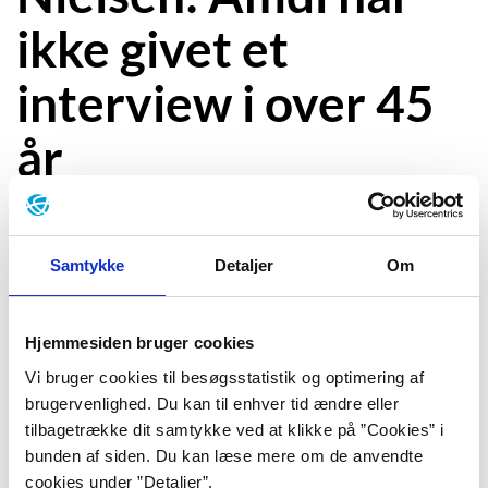
ikke givet et
interview i over 45
år
Samtykke
Detaljer
Om
Vi har besøgt journalist og forfatter Rune Skyum-
Nielsen i hans skriveværksted i København. Her har
han gennem otte-ni år arbejdet på bøgerne
"Amdi
Hjemmesiden bruger cookies
bliver til"
og
"Amdi forsvinder"
, der tilsammen
Vi bruger cookies til besøgsstatistik og optimering af
fortæller historien om Tvind og bevægelsens leder,
brugervenlighed. Du kan til enhver tid ændre eller
Mogens Amdi Pedersen, og som Rune Skyum-Nielsen
tilbagetrække dit samtykke ved at klikke på ”Cookies” i
har fået Publicistklubbens hæderspris for. På væggen
bunden af siden. Du kan læse mere om de anvendte
bag Rune hænger sporene af et enormt
cookies under ”Detaljer”.