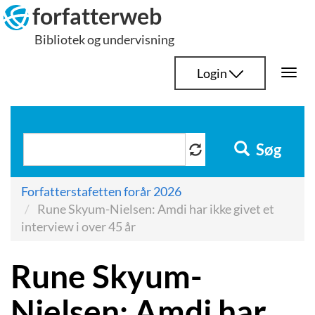
Hop
forfatterweb
til
Bibliotek og undervisning
indhold
Login
Togg
navi
Søg
Forfatterstafetten forår 2026
Rune Skyum-Nielsen: Amdi har ikke givet et
interview i over 45 år
Rune Skyum-
Nielsen: Amdi har