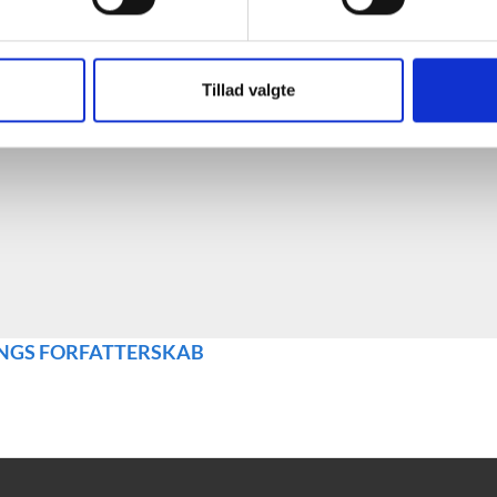
Opdater samtykke
Tillad valgte
Vælg "Tillad alle"
ANGS FORFATTERSKAB