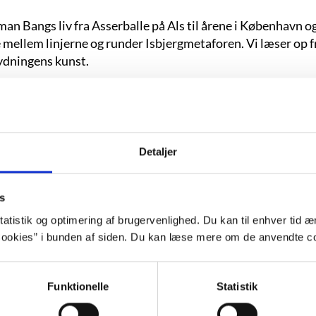
an Bangs liv fra Asserballe på Als til årene i København o
ellem linjerne og runder Isbjergmetaforen. Vi læser op fra
tydningens kunst.
Detaljer
s
atistik og optimering af brugervenlighed. Du kan til enhver tid æn
ookies” i bunden af siden. Du kan læse mere om de anvendte co
Funktionelle
Statistik
 se denne video, skal du acceptere statistik- og marketing-c
Indholdet stilles nemlig til rådighed af en tredjepart.