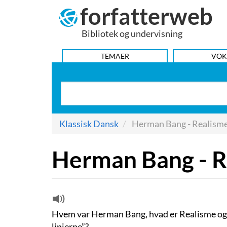
forfatterweb
Hop
til
Bibliotek og undervisning
indhold
HOVEDMENU
TEMAER
VOK
Klassisk Dansk
Herman Bang - Realism
Herman Bang - R
Hvem var Herman Bang, hvad er Realisme og 
linjerne”?