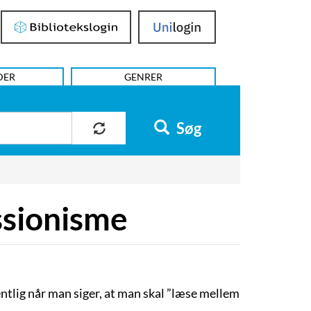
Bibliotekslogin
UniLogin
DER
GENRER
Søg
ssionisme
lig når man siger, at man skal ”læse mellem