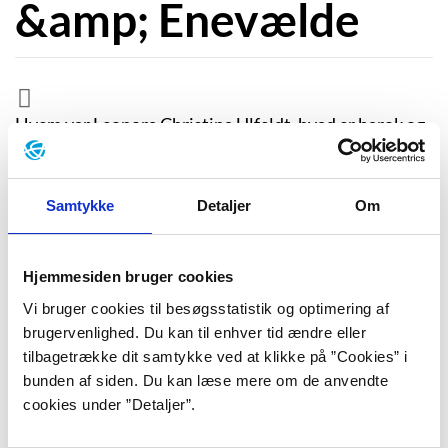
&amp; Enevælde
Hvem var Leonora Christina Ulfeldt, hvad er barok og
enevælde, og hvordan kommer feminisme ind i
billedet?
Samtykke
Detaljer
Om
I dette afsnit går vi tilbage til barokken og enevældens
tid, hvor vi dykker ned i en af tidens mest markante
kvinder, Leonora Christina Ulfeldt. Hvem var hun,
Hjemmesiden bruger cookies
hvorfor sad hun fængslet i Blåtårn i 22 år, og hvad har
Vi bruger cookies til besøgsstatistik og optimering af
det med dansk litteratur at gøre?
brugervenlighed. Du kan til enhver tid ændre eller
I løbet af ti minutter kommer vi omkring bogen som
tilbagetrække dit samtykke ved at klikke på ”Cookies” i
historisk kilde, vi ridser Leonora Christinas
bunden af siden. Du kan læse mere om de anvendte
dramatiske liv op og læser passager fra hovedværket
cookies under ”Detaljer”.
Jammers Minde. Vi taler om Barokken som periode,