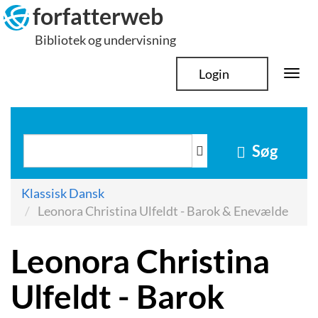
Hop
forfatterweb
til
Bibliotek og undervisning
indhold
Login
Togg
navi
Søg
Klassisk Dansk
Leonora Christina Ulfeldt - Barok & Enevælde
Leonora Christina
Ulfeldt - Barok