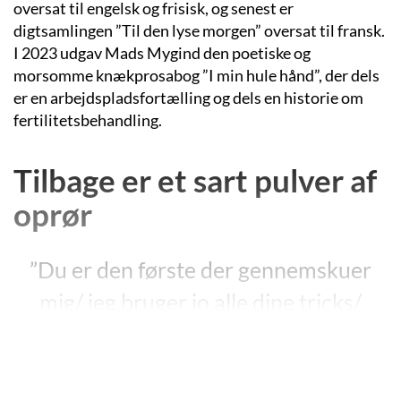
oversat til engelsk og frisisk, og senest er
digtsamlingen ”Til den lyse morgen” oversat til fransk.
I 2023 udgav Mads Mygind den poetiske og
morsomme knækprosabog ”I min hule hånd”, der dels
er en arbejdspladsfortælling og dels en historie om
fertilitetsbehandling.
Tilbage er et sart pulver af
oprør
”Du er den første der gennemskuer
mig/ jeg bruger jo alle dine tricks/
knipser lidt sølv og lægger vandet
tilbage i gaderne/ smag dig selv i
tekstens strømmende opkast/ kys en