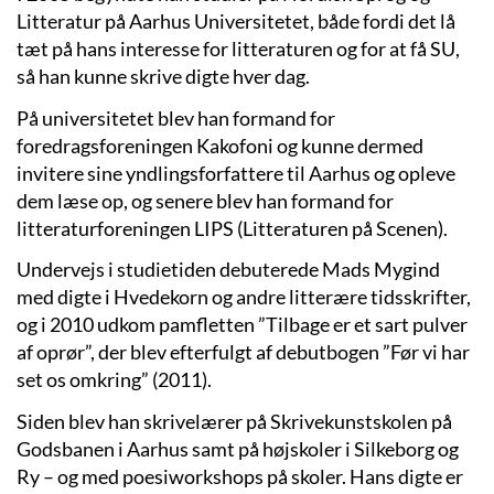
Litteratur på Aarhus Universitetet, både fordi det lå
tæt på hans interesse for litteraturen og for at få SU,
så han kunne skrive digte hver dag.
På universitetet blev han formand for
foredragsforeningen Kakofoni og kunne dermed
invitere sine yndlingsforfattere til Aarhus og opleve
dem læse op, og senere blev han formand for
litteraturforeningen LIPS (Litteraturen på Scenen).
Undervejs i studietiden debuterede Mads Mygind
med digte i Hvedekorn og andre litterære tidsskrifter,
og i 2010 udkom pamfletten ”Tilbage er et sart pulver
af oprør”, der blev efterfulgt af debutbogen ”Før vi har
set os omkring” (2011).
Siden blev han skrivelærer på Skrivekunstskolen på
Godsbanen i Aarhus samt på højskoler i Silkeborg og
Ry – og med poesiworkshops på skoler. Hans digte er