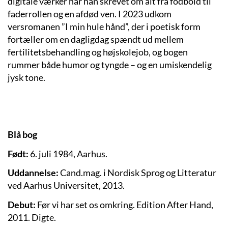
digitale værker har han skrevet om alt fra fodbold til
faderrollen og en afdød ven. I 2023 udkom
versromanen ”I min hule hånd”, der i poetisk form
fortæller om en dagligdag spændt ud mellem
fertilitetsbehandling og højskolejob, og bogen
rummer både humor og tyngde – og en umiskendelig
jysk tone.
Blå bog
Født:
6. juli 1984, Aarhus.
Uddannelse:
Cand.mag. i Nordisk Sprog og Litteratur
ved Aarhus Universitet, 2013.
Debut:
Før vi har set os omkring. Edition After Hand,
2011. Digte.