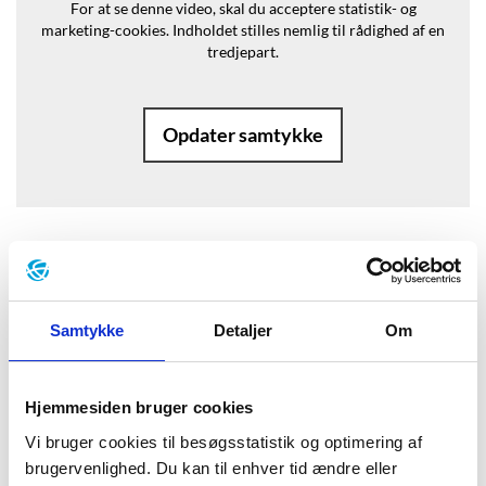
For at se denne video, skal du acceptere statistik- og
marketing-cookies.
Indholdet stilles nemlig til rådighed af en
tredjepart.
Opdater samtykke
Baggrund
Samtykke
Detaljer
Om
”Vandet går, klokken er 9:15/ jeg tror
jeg skal føde, siger Marie./ Jeg googler
Hjemmesiden bruger cookies
det lige, siger jeg/ og søger på:
Vi bruger cookies til besøgsstatistik og optimering af
Hvornår skal man føde./ Efter ni
brugervenlighed. Du kan til enhver tid ændre eller