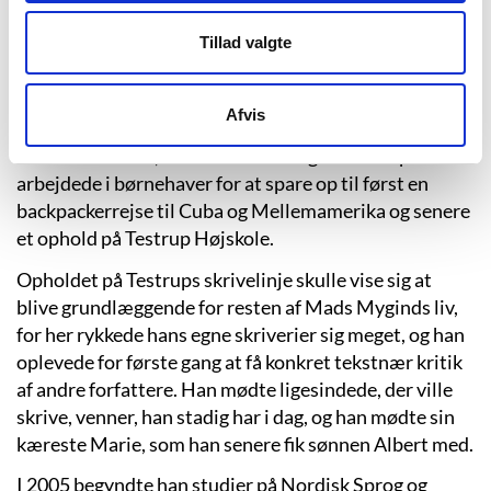
Mygind var fagligt foran de andre elever og sprang
Tillad valgte
således en klasse over, og som 17-årig blev han
student fra Aarhus Katedralskole. I 3.g havde han en
aha-oplevelse med poesi, da han læste en bog af
Afvis
digteren Peter Laugesen, og efter gymnasiet havde
han tre sabbatår, hvor han læste digte nonstop – samt
arbejdede i børnehaver for at spare op til først en
backpackerrejse til Cuba og Mellemamerika og senere
et ophold på Testrup Højskole.
Opholdet på Testrups skrivelinje skulle vise sig at
blive grundlæggende for resten af Mads Myginds liv,
for her rykkede hans egne skriverier sig meget, og han
oplevede for første gang at få konkret tekstnær kritik
af andre forfattere. Han mødte ligesindede, der ville
skrive, venner, han stadig har i dag, og han mødte sin
kæreste Marie, som han senere fik sønnen Albert med.
I 2005 begyndte han studier på Nordisk Sprog og