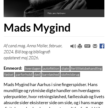
Foto: Jens Hartmann
Mads Mygind
cand.mag. Anna Møller, februar,
2024. Blå bog og bibliografi
opdateret maj 2026.
Emneord
hverdagen
autofiktion
digte
fertilitetsbehandling
fødsel
parforhold
død
barnløshed
stofmisbrug
Mads Mygind har Aarhus i sine fingerspidser. Hans
mundtlige og rytmiske digte handler om hverdagens
yderpunkter, hvor retningsløshed, fællesskab og livets
absurde sider eksisterer side om side, og i hans mange