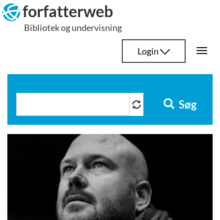
Hop
forfatterweb
til
Bibliotek og undervisning
indhold
Login
Togg
navi
Søg