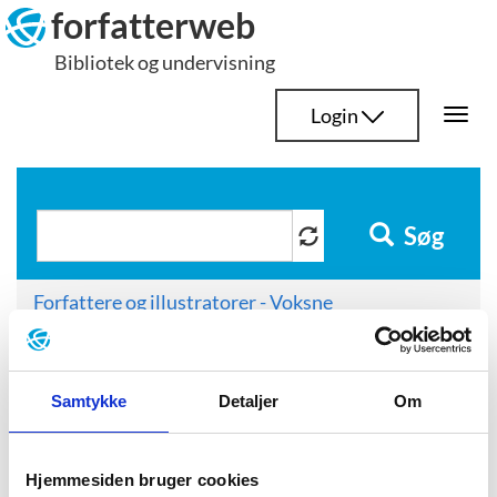
Hop
forfatterweb
til
Bibliotek og undervisning
indhold
Login
Togg
navi
Søg
Forfattere og illustratorer - Voksne
Jensen, Peder Frederik
Kilder citeret i portrættet
Samtykke
Detaljer
Om
Kilder citeret i
portrættet
Hjemmesiden bruger cookies