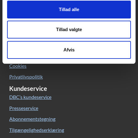
CVR: 15149043 | EAN: 579 000 126830 5
Tillad alle
Skriv til Forfatterweb-redaktionen
Forfatterweb
Tillad valgte
Om Forfatterweb
Tilmeld dig
Forfatterwebs nyhedsbrev
Afvis
Besøg Forfatterwebs
Facebook-side
Cookies
Privatlivspolitik
Kundeservice
DBC’s kundeservice
Presseservice
Abonnementstegning
Tilgængelighedserklæring