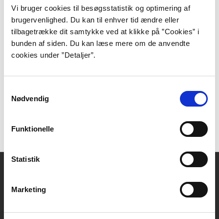
Vi bruger cookies til besøgsstatistik og optimering af
brugervenlighed. Du kan til enhver tid ændre eller
tilbagetrække dit samtykke ved at klikke på ”Cookies” i
bunden af siden. Du kan læse mere om de anvendte
Holm, Ester Skibsted:
Interview med Peder Frederik
cookies under ”Detaljer”.
Jensen. Forfatterweb, 2012.
Moestrup, Mathilde: Peder Frederik Jensen kunne
ikke både skrive for og om Soci…
Samtykkevalg
Information, 2020-09-04.
Nødvendig
At skrive både og bygge digte. Skønlitteratur på P1,
2012-06-06.
Funktionelle
Statistik
Kontakt
DBC DIGITAL A/S
Marketing
Tempovej 7-11
2750 Ballerup