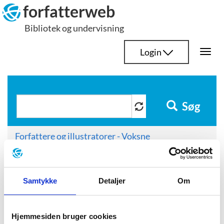
Hop
forfatterweb
til
Bibliotek og undervisning
indhold
Login
Togg
navi
Søg
Forfattere og illustratorer - Voksne
Jensen, Peder Frederik
Kilder citeret i portrættet
Samtykke
Detaljer
Om
Kilder citeret i
portrættet
Hjemmesiden bruger cookies