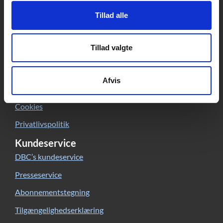
CVR: 15149043 | EAN: 579 000 126830 5
Tillad alle
Skriv til Forfatterweb-redaktionen
Forfatterweb
Tillad valgte
Om Forfatterweb
Tilmeld dig
Forfatterwebs nyhedsbrev
Afvis
Besøg Forfatterwebs
Facebook-side
Cookies
Privatlivspolitik
Kundeservice
DBC’s kundeservice
Presseservice
Abonnementstegning
Tilgængelighedserklæring