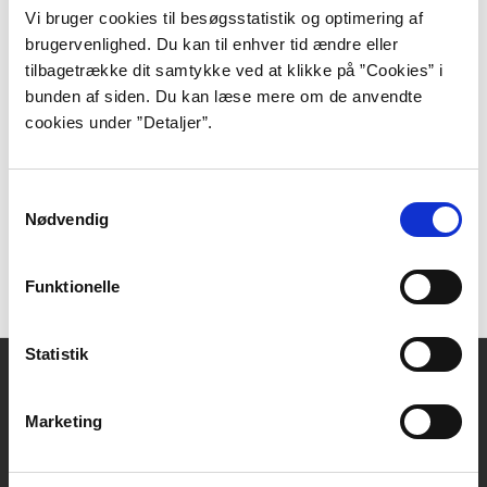
Vi bruger cookies til besøgsstatistik og optimering af
brugervenlighed. Du kan til enhver tid ændre eller
tilbagetrække dit samtykke ved at klikke på ”Cookies” i
bunden af siden. Du kan læse mere om de anvendte
Holm, Ester Skibsted:
Interview med Peder Frederik
cookies under ”Detaljer”.
Jensen. Forfatterweb, 2012.
Moestrup, Mathilde: Peder Frederik Jensen kunne
ikke både skrive for og om Soci…
Samtykkevalg
Information, 2020-09-04.
Nødvendig
At skrive både og bygge digte. Skønlitteratur på P1,
2012-06-06.
Funktionelle
Statistik
Kontakt
DBC DIGITAL A/S
Marketing
Tempovej 7-11
2750 Ballerup