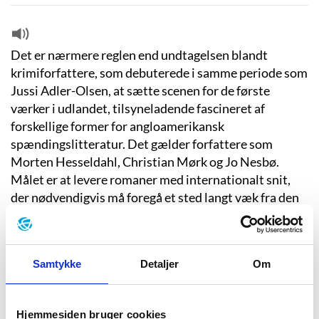
Det er nærmere reglen end undtagelsen blandt
krimiforfattere, som debuterede i samme periode som
Jussi Adler-Olsen, at sætte scenen for de første
værker i udlandet, tilsyneladende fascineret af
forskellige former for angloamerikansk
spændingslitteratur. Det gælder forfattere som
Morten Hesseldahl, Christian Mørk og Jo Nesbø.
Målet er at levere romaner med internationalt snit,
der nødvendigvis må foregå et sted langt væk fra den
nordiske tryghedsmodel, hvor den kan få fuld gas med
alle gode greb og plottænkning. Og som Nesbø, der er
kendt for sine kriminalromaner om den kantede,
Samtykke
Detaljer
Om
kyniske, men også geniale efterforsker Harry Hole,
skriver Jussi Adler-Olsen om en efterforsker, der er
introvert og mut, som ofte kommer i clinch med
Hjemmesiden bruger cookies