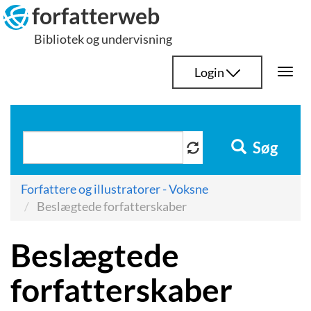
Hop
forfatterweb
til
Bibliotek og undervisning
indhold
Login
Togg
navi
Søg
Forfattere og illustratorer - Voksne
Beslægtede forfatterskaber
Beslægtede
forfatterskaber