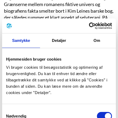
Grænserne mellem romanens fiktive univers og
biografiens fakta smelter bort i Kim Leines barske bog,
der således rummer et klart aspekt af selvterapi. På
spørgsmålet om det har hjulpet ham at skrive, siger
Kim Leine:
”Ja. Fordi en del af forbandelsen ved al misbrug
er hemmeligholdelsen. Når det til gengæld eksploderer, som
Samtykke
Detaljer
Om
nu med bogen, kender alle mine venner pludselig til det. Jeg
har jo taget hele verden i ed på det, der er sket. Det andet er,
at det er blevet mere konkret: En bog, jeg kan åbne og
Hjemmesiden bruger cookies
lukke.”
(Tine Maria Winther: Sig mig lige…: Ned med
Vi bruger cookies til besøgsstatistik og optimering af
fuld musik. Politiken, 2007-02-10).
brugervenlighed. Du kan til enhver tid ændre eller
Valget af genrebetegnelsen erindringsroman
tilbagetrække dit samtykke ved at klikke på ”Cookies” i
begrunder Leine på følgende måde:
”Det er en roman i
bunden af siden. Du kan læse mere om de anvendte
formen og en erindringsbog i indholdet. Ordet roman
cookies under ”Detaljer”.
antyder, at man forholder sig lidt frit til stoffet.”
(Tine
Maria Winther: Sig mig lige…: Ned med fuld musik.
Samtykkevalg
Politiken, 2007-02-10). Leines bog er ikke
Nødvendig