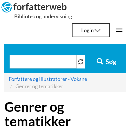
Hop
forfatterweb
til
Bibliotek og undervisning
indhold
Login
Togg
navi
Søg
Forfattere og illustratorer - Voksne
Genrer og tematikker
Genrer og
tematikker