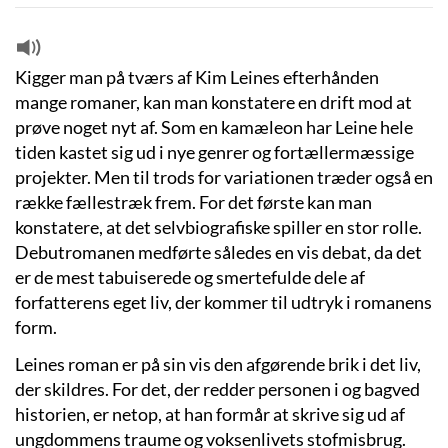
Kigger man på tværs af Kim Leines efterhånden
mange romaner, kan man konstatere en drift mod at
prøve noget nyt af. Som en kamæleon har Leine hele
tiden kastet sig ud i nye genrer og fortællermæssige
projekter. Men til trods for variationen træder også en
række fællestræk frem. For det første kan man
konstatere, at det selvbiografiske spiller en stor rolle.
Debutromanen medførte således en vis debat, da det
er de mest tabuiserede og smertefulde dele af
forfatterens eget liv, der kommer til udtryk i romanens
form.
Leines roman er på sin vis den afgørende brik i det liv,
der skildres. For det, der redder personen i og bagved
historien, er netop, at han formår at skrive sig ud af
ungdommens traume og voksenlivets stofmisbrug.