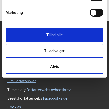
lidt nærmere på de to genrer, hvor Holberg særlig
excellerede.
Marketing
Kontakt
Tillad alle
DBC DIGITAL A/S
Tempovej 7-11
2750 Ballerup
Tillad valgte
CVR: 15149043 | EAN: 579 000 126830 5
Skriv til Forfatterweb-redaktionen
Afvis
Forfatterweb
Om Forfatterweb
Tilmeld dig
Forfatterwebs nyhedsbrev
Besøg Forfatterwebs
Facebook-side
Cookies