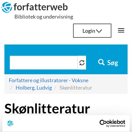
Hop
forfatterweb
til
Bibliotek og undervisning
indhold
Login
Togg
navi
Søg
Forfattere og illustratorer - Voksne
Holberg, Ludvig
Skønlitteratur
Skønlitteratur