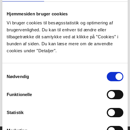
I religiøs henseende indtog Holberg det standpunkt,
Hjemmesiden bruger cookies
man betegner som deisme. Deismen er en slags
reduceret kristendom, der nedtoner Kristi frelser-
Vi bruger cookies til besøgsstatistik og optimering af
funktion til fordel for en blot og bar tro på Gud som
brugervenlighed. Du kan til enhver tid ændre eller
verdens skaber og opretholder og som menneskenes
tilbagetrække dit samtykke ved at klikke på ”Cookies” i
retfærdige dommer på den yderste dag. Helt eksplicit
bunden af siden. Du kan læse mere om de anvendte
fremgår det af Holbergs epistel 46, hvor han
cookies under ”Detaljer”.
fremsætter dette credo i nogle få, enkle artikler. Med
et sådant standpunkt kunne han holde sig inden for
Samtykkevalg
ortodoks lutheranisme og samtidig forene tro og
Nødvendig
fornuft. Typisk for den samfundsorienterende og -
bevarende intellektuelle anså han desuden den
moralske praksis (adfærd) som en gyldig målestok for
Funktionelle
seriøs religiøsitet: En god kristen er en god
samfundsborger (og undersåt!).
Statistik