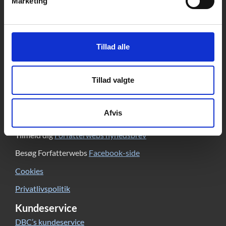
Marketing
Kontakt
DBC DIGITAL A/S
Tempovej 7-11
Tillad alle
2750 Ballerup
CVR: 15149043 | EAN: 579 000 126830 5
Tillad valgte
Skriv til Forfatterweb-redaktionen
Forfatterweb
Afvis
Om Forfatterweb
Tilmeld dig
Forfatterwebs nyhedsbrev
Besøg Forfatterwebs
Facebook-side
Cookies
Privatlivspolitik
Kundeservice
DBC’s kundeservice