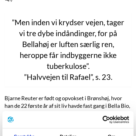
”Men inden vi krydser vejen, tager
vi tre dybe indåndinger, for på
Bellahøj er luften særlig ren,
heroppe får indbyggerne ikke
tuberkulose”.
”Halvvejen til Rafael”, s. 23.
Bjarne Reuter er født og opvokset i Brønshøj, hvor
han de 22 første år af sit liv havde fast gang i Bella Bio,
på Brønshøj Torv og ved Utterslev Mose. Faderen var
forvalter, moderen var hjemmegående, og Bjarne var
distræt og drømmende.