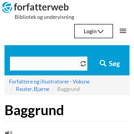
Hop
forfatterweb
til
Bibliotek og undervisning
indhold
Login
Togg
navi
Søg
Forfattere og illustratorer - Voksne
Reuter, Bjarne
Baggrund
Baggrund