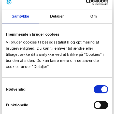
nogen ved hoffet ville have turdet
bruge dengang … skør.”
Samtykke
Detaljer
Om
”I morgen bliver bedre – 1. Kongen”,
s. 35.
Hjemmesiden bruger cookies
Vi bruger cookies til besøgsstatistik og optimering af
brugervenlighed. Du kan til enhver tid ændre eller
Karoline Stjernfelt er født i København d. 6. april
tilbagetrække dit samtykke ved at klikke på ”Cookies” i
1993. Hendes far er den danske professor og forfatter
bunden af siden. Du kan læse mere om de anvendte
Fredrik Stjernfelt, og hendes mor er litterat og
cookies under ”Detaljer”.
oversætter Agnete Stjernfelt. Sammen har de også
datteren Agnes. Karoline Stjernfelt er uddannet fra
Serieskolan i Malmø, hvor hun i 2012 påbegyndte sin
Samtykkevalg
historiske tegneserietrilogi ”I morgen bliver bedre”
Nødvendig
om det danske kongehus i 1700-tallet. Siden har hun
haft en fast plads på tegnestuen Kulkælderen på
Funktionelle
Vesterbro i København.