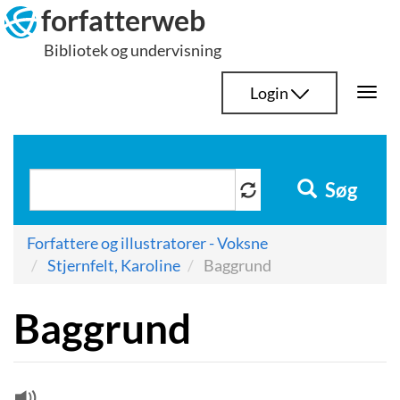
Hop
forfatterweb
til
Bibliotek og undervisning
indhold
Login
Togg
navi
Søg
Forfattere og illustratorer - Voksne
Stjernfelt, Karoline
Baggrund
Baggrund