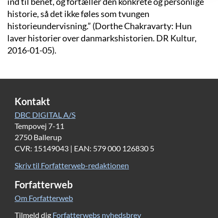
ind til benet, og fortæller den konkrete og personlige
historie, så det ikke føles som tvungen
historieundervisning.” (Dorthe Chakravarty: Hun
laver historier over danmarkshistorien. DR Kultur,
2016-01-05).
Kontakt
DBC DIGITAL A/S
Tempovej 7-11
2750 Ballerup
CVR: 15149043 | EAN: 579 000 126830 5
Skriv til Forfatterweb-redaktionen
Forfatterweb
Om Forfatterweb
Tilmeld dig
Forfatterwebs nyhedsbrev