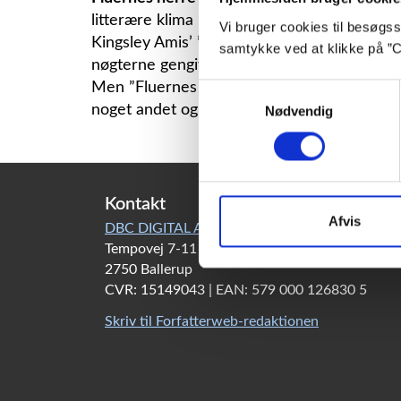
litterære klima i Storbritannien i 50erne
Vi bruger cookies til besøgsst
Kingsley Amis’ ”Lucky Jim” (1954), John Bra
samtykke ved at klikke på ”C
nøgterne gengivelse af den grå og økonomis
Men ”Fluernes herre” var ganske anderledes.
Samtykkevalg
noget andet og mere end den robinsonade-ku
Nødvendig
Kontakt
Afvis
DBC DIGITAL A/S
Tempovej 7-11
2750 Ballerup
CVR: 15149043 | EAN: 579 000 126830 5
Skriv til Forfatterweb-redaktionen