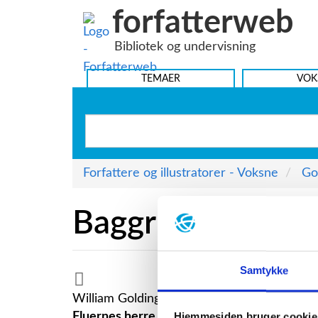
forfatterweb
Hop
til
Bibliotek og undervisning
indhold
HOVEDMENU
TEMAER
VOK
Forfattere og illustratorer - Voksne
Go
Baggrund
Samtykke
William Golding hører til de forfattere, hvis
Fluernes herre
, 1960; filmatiseret 1963 og
Hjemmesiden bruger cookie