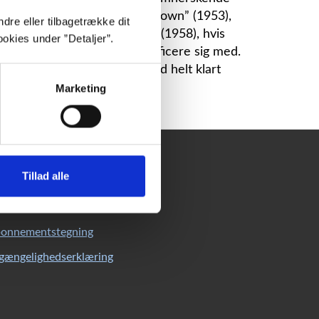
 mænd John Wains ”Hurry On Down” (1953),
dre eller tilbagetrække dit
y Night and Sunday Morning” (1958), hvis
okies under ”Detaljer”.
de umiddelbart kunne identificere sig med.
t tage fejl af. Romanen betød helt klart
Marketing
undeservice
Tillad alle
C’s kundeservice
esseservice
onnementstegning
lgængelighedserklæring