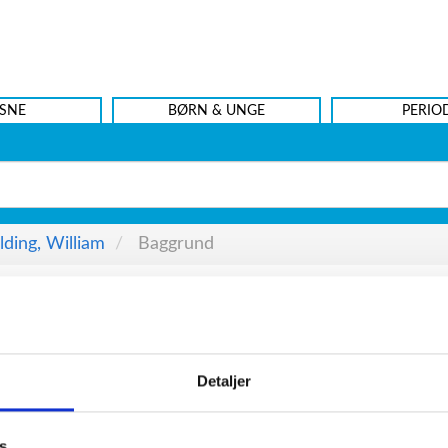
SNE
BØRN & UNGE
PERIO
lding, William
Baggrund
Detaljer
 navn af de fleste læsere forbindes med et enkelt værk. I G
 1990), Goldings første roman, der udkom i 1954. Romane
s