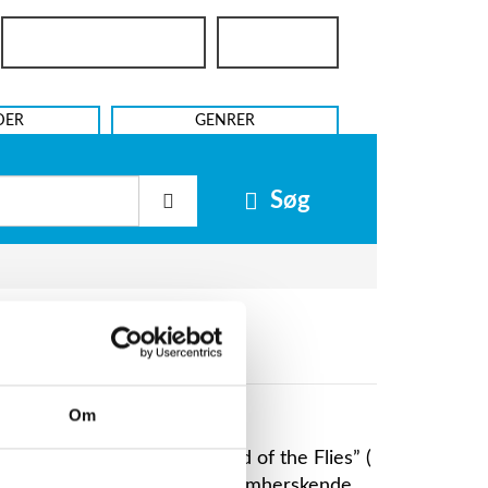
Bibliotekslogin
UniLogin
DER
GENRER
Søg
Om
oldings tilfælde er det ”Lord of the Flies” (
n var helt utypisk for det fremherskende