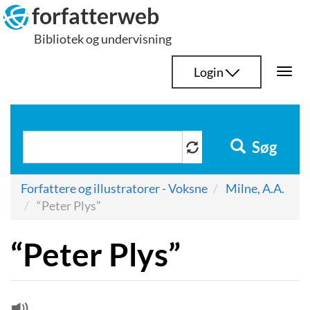
Hop
forfatterweb
til
Bibliotek og undervisning
indhold
Login
Togg
navi
Søg
Forfattere og illustratorer - Voksne
Milne, A.A.
“Peter Plys”
“Peter Plys”