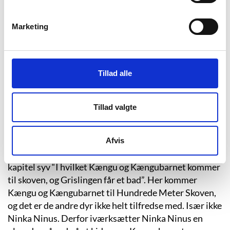
Det fine ved historien er, at det ikke kun er tøjdyret
Peter Plys, som tillægges menneskelige egenskaber,
Marketing
men også bierne. Bier bliver selvfølgelig ikke
mistænksomme, og de kan bestemt ikke afledes af en
dreng med en paraply. På den måde er historien både
Tillad alle
et eksempel på børns fantastiske forestillingsevne, og
hvordan vi mennesker tænker verden ud fra os selv–
når man selv har intentioner, så må bierne da også
Tillad valgte
have det!
Afvis
En rigtig god og opbyggelig historie finder man i
kapitel syv “I hvilket Kængu og Kængubarnet kommer
til skoven, og Grislingen får et bad”. Her kommer
Kængu og Kængubarnet til Hundrede Meter Skoven,
og det er de andre dyr ikke helt tilfredse med. Især ikke
Ninka Ninus. Derfor iværksætter Ninka Ninus en