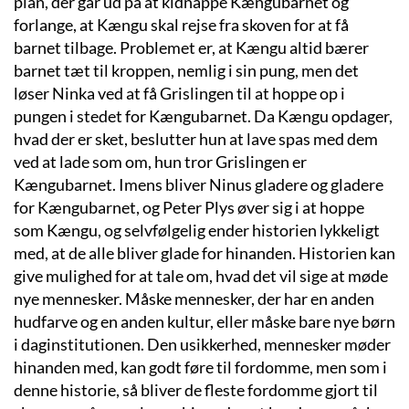
plan, der går ud på at kidnappe Kængubarnet og
forlange, at Kængu skal rejse fra skoven for at få
barnet tilbage. Problemet er, at Kængu altid bærer
barnet tæt til kroppen, nemlig i sin pung, men det
løser Ninka ved at få Grislingen til at hoppe op i
pungen i stedet for Kængubarnet. Da Kængu opdager,
hvad der er sket, beslutter hun at lave spas med dem
ved at lade som om, hun tror Grislingen er
Kængubarnet. Imens bliver Ninus gladere og gladere
for Kængubarnet, og Peter Plys øver sig i at hoppe
som Kængu, og selvfølgelig ender historien lykkeligt
med, at de alle bliver glade for hinanden. Historien kan
give mulighed for at tale om, hvad det vil sige at møde
nye mennesker. Måske mennesker, der har en anden
hudfarve og en anden kultur, eller måske bare nye børn
i daginstitutionen. Den usikkerhed, mennesker møder
hinanden med, kan godt føre til fordomme, men som i
denne historie, så bliver de fleste fordomme gjort til