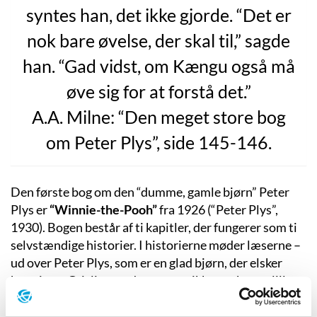
syntes han, det ikke gjorde. “Det er
nok bare øvelse, der skal til,” sagde
han. “Gad vidst, om Kængu også må
øve sig for at forstå det.”
A.A. Milne: “Den meget store bog
om Peter Plys”, side 145-146.
Den første bog om den “dumme, gamle bjørn” Peter
Plys er
“Winnie-the-Pooh”
fra 1926 (“Peter Plys”,
1930). Bogen består af ti kapitler, der fungerer som ti
selvstændige historier. I historierne møder læserne –
ud over Peter Plys, som er en glad bjørn, der elsker
honning – Grislingen, der er en usikker og bange lille
gris, Æsel, der lider af dårligt selvværd og altid er lidt
trist til mode, Ninka Ninus, der er en bedrevidende