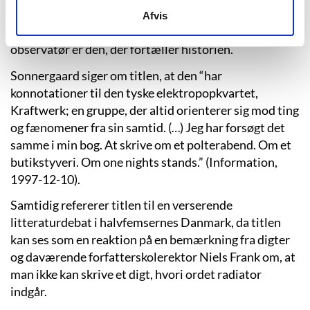
grund af utroværdige fortællere som i novellen
Afvis
“Polterabend”, hvor en stadigt mere mistænkelig
observatør er den, der fortæller historien.
Sonnergaard siger om titlen, at den “har
konnotationer til den tyske elektropopkvartet,
Kraftwerk; en gruppe, der altid orienterer sig mod ting
og fænomener fra sin samtid. (…) Jeg har forsøgt det
samme i min bog. At skrive om et polterabend. Om et
butikstyveri. Om one nights stands.” (Information,
1997-12-10).
Samtidig refererer titlen til en verserende
litteraturdebat i halvfemsernes Danmark, da titlen
kan ses som en reaktion på en bemærkning fra digter
og daværende forfatterskolerektor Niels Frank om, at
man ikke kan skrive et digt, hvori ordet radiator
indgår.