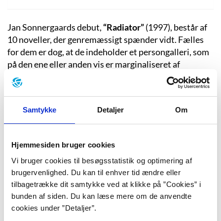
Jan Sonnergaards debut,
“Radiator”
(1997), består af
10 noveller, der genremæssigt spænder vidt. Fælles
for dem er dog, at de indeholder et persongalleri, som
på den ene eller anden vis er marginaliseret af
samfundet. Unge arbejdsløse på bistandshjælp,
kriminelle, alkoholikere og i det hele taget mennesker
på randen af fallit.
Samtykke
Detaljer
Om
Mindst to af novellerne foregår i Nordvest-kvarteret i
København, “Immatrikuleret 1.9.1982, spøgelse” og
“NETTO og fakta”, der begge omhandler
Hjemmesiden bruger cookies
arbejdsløshedens ørkesløshed. Jeg-fortælleren i
Vi bruger cookies til besøgsstatistik og optimering af
førstnævnte novelle afslutter sine 15-års studier med
brugervenlighed. Du kan til enhver tid ændre eller
et luset 6-tal for sit speciale, og det bliver
tilbagetrække dit samtykke ved at klikke på ”Cookies” i
startskuddet på en tur ned ad en tåget memory lane,
bunden af siden. Du kan læse mere om de anvendte
der først fører ham ud på KUA og senere ud i en
cookies under ”Detaljer”.
smertende erindring om den eneste gode ven, han har