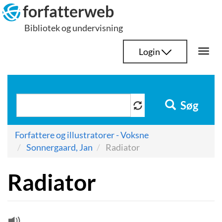
Hop
forfatterweb
til
Bibliotek og undervisning
indhold
Login
Togg
navi
Søg
Forfattere og illustratorer - Voksne
Sonnergaard, Jan
Radiator
Radiator