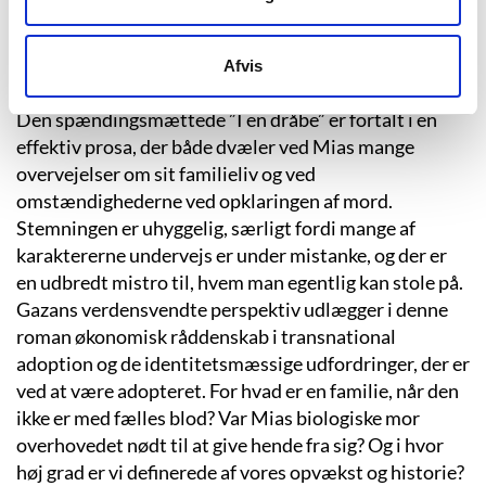
politirutiner i opklaringsarbejdet. I løbet af Mias
karriere udvikler arbejdet med DNA-analyser sig, og
Afvis
der er en ret nørdet indføring i retsbotanik.
Den spændingsmættede ”I en dråbe” er fortalt i en
effektiv prosa, der både dvæler ved Mias mange
overvejelser om sit familieliv og ved
omstændighederne ved opklaringen af mord.
Stemningen er uhyggelig, særligt fordi mange af
karaktererne undervejs er under mistanke, og der er
en udbredt mistro til, hvem man egentlig kan stole på.
Gazans verdensvendte perspektiv udlægger i denne
roman økonomisk råddenskab i transnational
adoption og de identitetsmæssige udfordringer, der er
ved at være adopteret. For hvad er en familie, når den
ikke er med fælles blod? Var Mias biologiske mor
overhovedet nødt til at give hende fra sig? Og i hvor
høj grad er vi definerede af vores opvækst og historie?