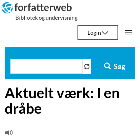
Hop
forfatterweb
til
Bibliotek og undervisning
indhold
Login
Togg
navi
Søg
Aktuelt værk: I en
dråbe