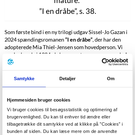
”I en dråbe”, s. 38.
Som første bind i en ny trilogi udgav Sissel-Jo Gazan i
2024 spændingsromanen
”I en dråbe”
, der har den
adopterede Mia Thiel-Jensen som hovedperson. Vi
møder hende i 1984, da hun som teenager raser ud på
sin mor, der ikke vil give hende lov til at gå i byen efter
en gymnasiefest.
Samtykke
Detaljer
Om
Moren Merethe går hjemmefra, vred og i
gummistøvler og forsvinder sporløst, inden hun findes
Hjemmesiden bruger cookies
myrdet noget tid senere. Politiet mistænker Mias far
Vi bruger cookies til besøgsstatistik og optimering af
Finn for drabet, og han bliver på tyndt bevisgrundlag
brugervenlighed. Du kan til enhver tid ændre eller
fængslet i 10 år. Det sætter Mia i gang med at grave i
tilbagetrække dit samtykke ved at klikke på ”Cookies” i
både sin egen og sin families historie med utroskab,
bunden af siden. Du kan læse mere om de anvendte