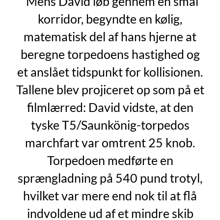
”Mens David løb gennem en smal
korridor, begyndte en kølig,
matematisk del af hans hjerne at
beregne torpedoens hastighed og
et anslået tidspunkt for kollisionen.
Tallene blev projiceret op som på et
filmlærred: David vidste, at den
tyske T5/Saunkönig-torpedos
marchfart var omtrent 25 knob.
Torpedoen medførte en
sprængladning på 540 pund trotyl,
hvilket var mere end nok til at flå
indvoldene ud af et mindre skib