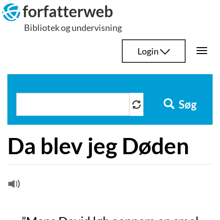
Hop
forfatterweb
til
Bibliotek og undervisning
indhold
Login
Togg
navi
Søg
Da blev jeg Døden