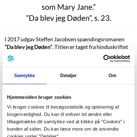
som Mary Jane.”
”Da blev jeg Døden”, s. 23.
I 2017 udgav Steffen Jacobsen spændingsromanen
”Da blev jeg Døden”
. Titlen er taget fra hinduskriftet
Bhagavadgita: ”Da blev jeg Døden, ødelæggeren af
Verdener”, et citat som den videnskabelige direktør J.
Robert Oppenheimer udtalte i forbindelse med den
Samtykke
Detaljer
Om
første atomprøvesprængning i Muerto Ørkenen, New
Mexico d. 16. juli 1945. Det er denne begivenhed, som
åbningsteksten ”Kendsgerningerne” handler om. I et
Hjemmesiden bruger cookies
historiefaktuelt sprog gennemgår teksten
Vi bruger cookies til besøgsstatistik og optimering af
omstændighederne omkring den første
brugervenlighed. Du kan til enhver tid ændre eller
atomprøvesprængning, der således indvarslede den
tilbagetrække dit samtykke ved at klikke på ”Cookies” i
atomare æra.
bunden af siden. Du kan læse mere om de anvendte
Romanens omdrejningspunkt er den lille ørkenby Los
cookies under ”Detaljer”.