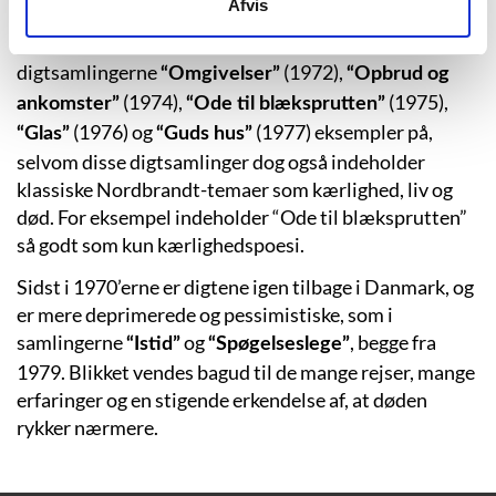
Afvis
Middelhavsområdet, og er inspireret af blandt andet
zenbuddhisme, taoisme og sufisme. Det er
digtsamlingerne
(1972),
“Omgivelser”
“Opbrud og
(1974),
(1975),
ankomster”
“Ode til blæksprutten”
(1976) og
(1977) eksempler på,
“Glas”
“Guds hus”
selvom disse digtsamlinger dog også indeholder
klassiske Nordbrandt-temaer som kærlighed, liv og
død. For eksempel indeholder “Ode til blæksprutten”
så godt som kun kærlighedspoesi.
Sidst i 1970’erne er digtene igen tilbage i Danmark, og
er mere deprimerede og pessimistiske, som i
samlingerne
og
, begge fra
“Istid”
“Spøgelseslege”
1979. Blikket vendes bagud til de mange rejser, mange
erfaringer og en stigende erkendelse af, at døden
rykker nærmere.