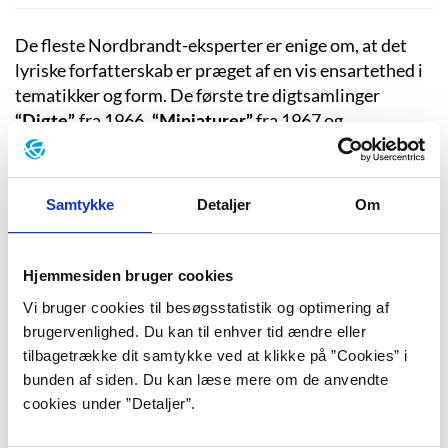
De fleste Nordbrandt-eksperter er enige om, at det
lyriske forfatterskab er præget af en vis ensartethed i
tematikker og form. De første tre digtsamlinger
fra 1966,
fra 1967 og
“Digte”
“Miniaturer”
fra 1969 er generelt mindre prosaiske
“Syvsoverne”
og bruger mere billedsprog, især metaforer, end de
senere digtsamlinger. Et eksempel er digtet
Samtykke
Detaljer
Om
“Støvregnsprovins” fra “Digte”: “støvregnsprovins /
silende tomgang / ned ad hovedgaden / på torvet /
ruster vognen fast / i fremogtilbageskygger /
Hjemmesiden bruger cookies
vinduesviskerne størkner / i fordrejede facader
Vi bruger cookies til besøgsstatistik og optimering af
/ afskallede ansigtshuder / lever deres eget liv / hos os
brugervenlighed. Du kan til enhver tid ændre eller
/ i den fjerne provins” (s. 15).
tilbagetrække dit samtykke ved at klikke på ”Cookies” i
bunden af siden. Du kan læse mere om de anvendte
cookies under ”Detaljer”.
Digtet karakteriserer sit eget omdrejningspunkt,