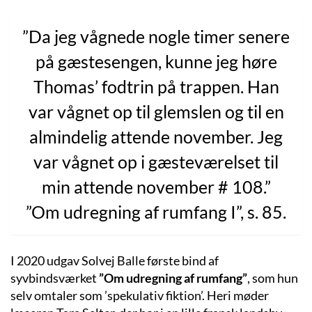
”Da jeg vågnede nogle timer senere
på gæstesengen, kunne jeg høre
Thomas’ fodtrin på trappen. Han
var vågnet op til glemslen og til en
almindelig attende november. Jeg
var vågnet op i gæsteværelset til
min attende november # 108.”
”Om udregning af rumfang I”, s. 85.
I 2020 udgav Solvej Balle første bind af
syvbindsværket
”Om udregning af rumfang”
, som hun
selv omtaler som ’spekulativ fiktion’. Heri møder