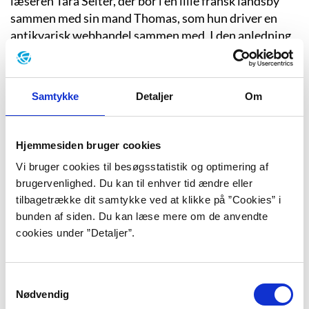
læseren Tara Selter, der bor i en lille fransk landsby
sammen med sin mand Thomas, som hun driver en
antikvarisk webhandel sammen med. I den anledning
er hun taget til Paris for at opkøbe nogle værker til
videresalg, og dagen – den 18. november – går som
forventet. Men da hun vågner på sit hotelværelse
Samtykke
Detaljer
Om
næste morgen, er der noget galt: det er den 18.
november igen. Tara tager hjem til Thomas, der er
vågnet op til 18. november uden at have nogen
Hjemmesiden bruger cookies
fornemmelse af, at noget er anderledes.
Vi bruger cookies til besøgsstatistik og optimering af
brugervenlighed. Du kan til enhver tid ændre eller
tilbagetrække dit samtykke ved at klikke på ”Cookies” i
Tara er altså fanget i den 18. november med en
bunden af siden. Du kan læse mere om de anvendte
klaustrofobisk bevidsthed om, at hun ikke kan komme
cookies under ”Detaljer”.
ud af denne dag. Thomas lever i lykkelig uvidenhed om
tidens fastfrysning, og snart kan Tara optegne præcise
mønstre over dagen: hvornår Thomas står op, hvornår
Samtykkevalg
det begynder at regne og hvilken fase, månen er i. Til
Nødvendig