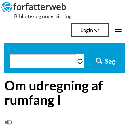
Hop
forfatterweb
til
Bibliotek og undervisning
indhold
Login
Togg
navi
Søg
Om udregning af
rumfang I