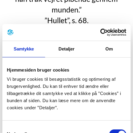
munden.”
”Hullet”, s. 68.
Hiroko Oyamada udgav
”Ana”
(”Hullet”, 2022) i 2014,
hvor kortromanen – novellaen – indbragte hende en af
Samtykke
Detaljer
Om
Japans største litteraturpriser. Fortælleren er den 29-
årige kvinde Asahi, der sammen med sin mand
Hjemmesiden bruger cookies
Muneaki er flyttet fra Tokyo til landet, hvor de har fået
lov til at bo gratis som svigerforældrenes naboer.
Vi bruger cookies til besøgsstatistik og optimering af
Muneaki er blevet forflyttet med sit arbejde, og derfor
brugervenlighed. Du kan til enhver tid ændre eller
har Asahi sagt sit job op som løstansat for at blive
tilbagetrække dit samtykke ved at klikke på ”Cookies” i
hjemmegående uden børn. Asahis tidligere kollegaer
bunden af siden. Du kan læse mere om de anvendte
misunder hende det nye ’drømmeliv’, men Asahi trives
cookies under ”Detaljer”.
ikke med de indholdsløse, varme og ensomme dage på
landet. Asahi iagttager den lidt uhyggelige farfar, der
Samtykkevalg
vander haven, selvom det regner, og imens smiler han