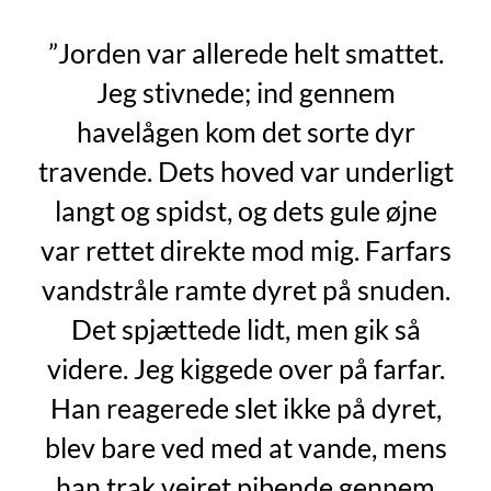
”Jorden var allerede helt smattet.
Jeg stivnede; ind gennem
havelågen kom det sorte dyr
travende. Dets hoved var underligt
langt og spidst, og dets gule øjne
var rettet direkte mod mig. Farfars
vandstråle ramte dyret på snuden.
Det spjættede lidt, men gik så
videre. Jeg kiggede over på farfar.
Han reagerede slet ikke på dyret,
blev bare ved med at vande, mens
han trak vejret pibende gennem