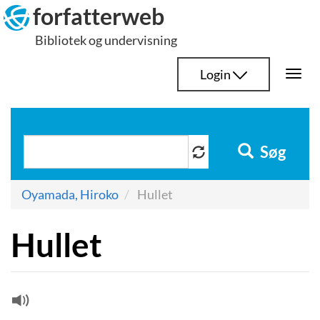
Hop
forfatterweb
til
Bibliotek og undervisning
indhold
Login
Togg
navi
Søg
Oyamada, Hiroko
Hullet
Hullet