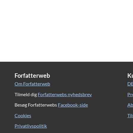
Forfatterweb
K
Om Forfatterweb
DB
Tilmeld dig
Forfatterwebs nyhedsbrev
Pr
Besøg Forfatterwebs
Facebook-side
Ab
Cookies
Ti
Privatlivspolitik