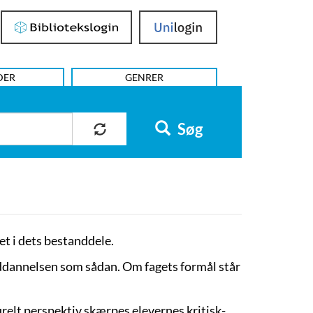
Bibliotekslogin
UniLogin
DER
GENRER
Søg
t i dets bestanddele.
uddannelsen som sådan. Om fagets formål står
urelt perspektiv skærpes elevernes kritisk-