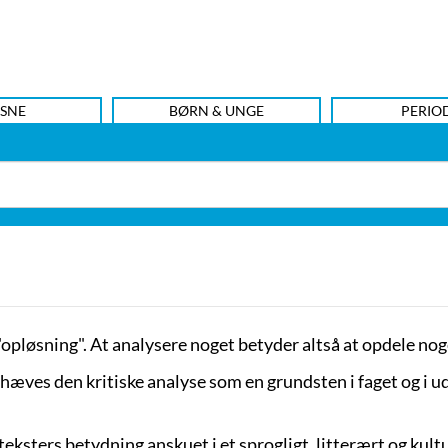
SNE
BØRN & UNGE
PERIO
pløsning". At analysere noget betyder altså at opdele noge
hæves den kritiske analyse som en grundsten i faget og i 
eksters betydning anskuet i et sprogligt, litterært og kult