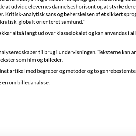
de at udvide elevernes dannelseshorisont og at styrke deres
. Kritisk-analytisk sans og beherskelsen af et sikkert spr
kratisk, globalt orienteret samfund."
 altså langt ud over klasselokalet og kan anvendes i alle
analyseredskaber til brug i undervisningen. Teksterne kan 
ekster som film og billeder.
dnet artikel med begreber og metoder og to genrebestemte 
g en om billedanalyse.