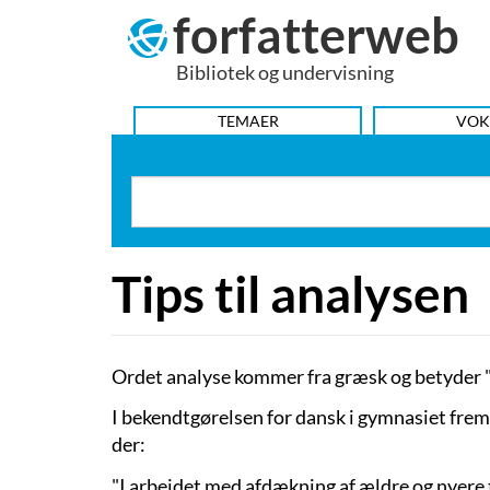
forfatterweb
Hop
til
Bibliotek og undervisning
indhold
HOVEDMENU
TEMAER
VOK
Tips til analysen
Ordet analyse kommer fra græsk og betyder "o
I bekendtgørelsen for dansk i gymnasiet frem
der:
"I arbejdet med afdækning af ældre og nyere t