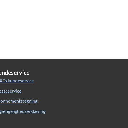
undeservice
C’s kundeservice
esseservice
onnementstegning
lgængelighedserklæring