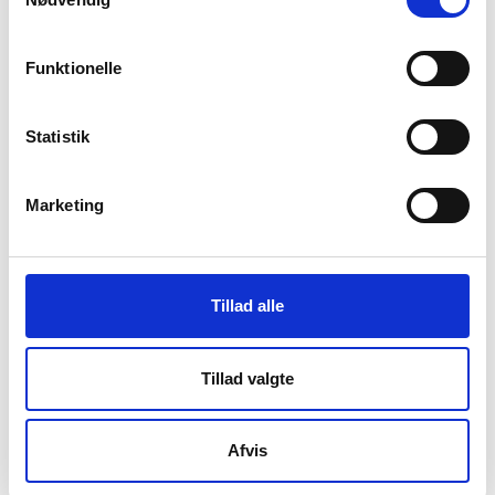
skrevet en musikfagbog og tre børnebøger. Og så i
2020 romandebuterede hun i en alder af 59 år med
Funktionelle
”Højsangen fra Palermovej”. Romanens tilblivelse er
tæt koblet til Bjergfeldts virke som musiker, for når
hun optrådte, havde hun altid en masse
Statistik
familieanekdoter med, som hun underholdt publikum
med fra scenen:
”Siden lagde jeg koncerterne lidt på
Marketing
hylden, men hver gang jeg åbnede en skuffe med notater,
tænkte jeg; alle de der løsrevne historier er da egentlig
meget sjove.”
(Kirstine Lefevre: Fra sangskriver til
romanforfatter: Nogle gange får man en flodhest, selv
Tillad alle
om man har bestilt en elefant. Aarhus Stiftstidende,
2020-06-01). Sådan fik hun hul på romanen, som i
2020 blev nomineret til Bogforums Debutantpris.
Tillad valgte
Forfatterskabet bygger på historier samlet sammen
gennem et begivenhedsrigt liv. Om at
Afvis
forfatterdebutere i en høj alder siger Bjergfeldt: ”Jeg