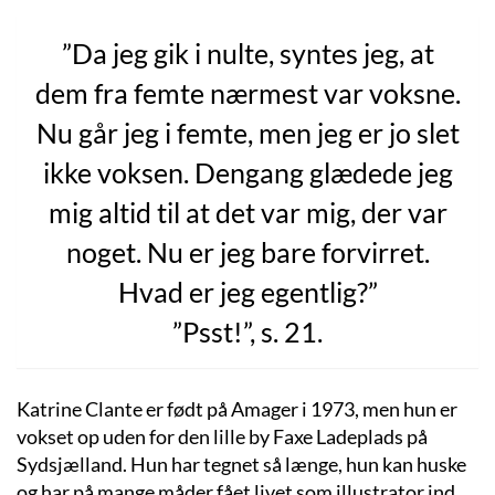
”Da jeg gik i nulte, syntes jeg, at
dem fra femte nærmest var voksne.
Nu går jeg i femte, men jeg er jo slet
ikke voksen. Dengang glædede jeg
mig altid til at det var mig, der var
noget. Nu er jeg bare forvirret.
Hvad er jeg egentlig?”
”Psst!”, s. 21.
Katrine Clante er født på Amager i 1973, men hun er
vokset op uden for den lille by Faxe Ladeplads på
Sydsjælland. Hun har tegnet så længe, hun kan huske
og har på mange måder fået livet som illustrator ind