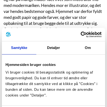
med modermælken. Hendes mor er illustrator, og det
var hendes bedstemor også. Hjemmet var derfor fyldt
med godt papir og gode farver, og der var stor
opbakning til at bruge begge dele til at udtrykke sig.
Og det kan være en fordel, når man er genert. Selv
siger Katrine Clante om det: ”
Jeg var ret genert og ikke
så god til at snakke med andre, og så var det rart at kunne
tegne og male sine følelser
.” (Maria Roslev:
Samtykke
Detaljer
Om
Mailinterview med Katrine Clante. Forfatterweb, maj
2014).
Hjemmesiden bruger cookies
Trods mange års øvelse og masser af familiær
Vi bruger cookies til besøgsstatistik og optimering af
opbakning var det ikke så lige til at vælge et liv som
brugervenlighed. Du kan til enhver tid ændre eller
tegner, da Katrine Clante blev voksen, for som hun
tilbagetrække dit samtykke ved at klikke på ”Cookies” i
siger: ”
Da jeg skulle vælge uddannelse, ville jeg være alt
bunden af siden. Du kan læse mere om de anvendte
andet end tegner, for jeg syntes, at det var så pinligt at
cookies under ”Detaljer”.
skulle være det samme som sin mor (og bedstemor). Jeg var
tredive, før jeg endelig forstod, at det var det, jeg var nødt til