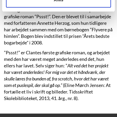
afgangsprojekt på Danmarks Designskole. I 2014
modtog hun Kulturministeriets Illustratorpris for den
grafiske roman ”Pssst!”. Den er blevet til i samarbejde
med forfatteren Annette Herzog, som hun tidligere
har arbejdet sammen med om børnebogen ”Flyvere på
himlen”. Bogen blev indstillet til prisen "Årets bedste
bogarbejde" i 2008.
”Pssst!” er Clantes første grafiske roman, og arbejdet
med den har været meget anderledes end det, hun
ellers har lavet. Selv siger hun: ”
Alt ved det her projekt
har været anderledes! For mig var det et håndværk, der
skulle læres fra bunden af, fra scratch, hvor det har været
som et puslespil, der skal gå op.”
(Eline Mørch Jensen: At
fortælle et liv i skrift og billeder. Tidsskriftet
Skolebiblioteket, 2013, 41. årg., nr. 8).