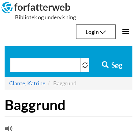
Hop
forfatterweb
til
Bibliotek og undervisning
indhold
Login
Togg
navi
Søg
Clante, Katrine
Baggrund
Baggrund