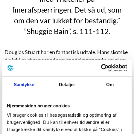
finerafspærringen. Det så ud, som
om den var lukket for bestandig.”
”Shuggie Bain”, s. 111-112.
Douglas Stuart har en fantastisk udtale. Hans skotske
dialekt er charmerende og imødekommende, og af og
til røber et ord, hvor han har boet det meste af sit liv.
Det skotske afløses af den mere drevne New Yorker-
dialekt, der siger
laaarge
og vil fremad. Det er svært at
Samtykke
Detaljer
Om
finde en større kontrast – og det siger lidt om den
midaldrende, runde mand med det gråsprængte skæg,
der er forfatteren bag bestselleren og
Hjemmesiden bruger cookies
Bookerprisvinderen ”Shuggie Bain” og senere ”Unge
Vi bruger cookies til besøgsstatistik og optimering af
Mungo”.
brugervenlighed. Du kan til enhver tid ændre eller
tilbagetrække dit samtykke ved at klikke på ”Cookies” i
Stuart er født i 1976 i Sighthill, en af Glasgows fattige