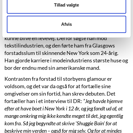
skred, da Stuart var lille, og hans mor var alkoholiker.
Tillad valgte
Hun var derfor fraværende, selvom hun elskede dem,
og hun døde af misbruget, da Stuart var 16. Han
fortæller, at han der fandt trøst i litteratur, men han
Afvis
vidste også, at litteratur aldrig – hvor han kom fra –
kunne blive en levevej. Derfor søgte han mod
tekstilindustrien, og den førte ham fra Glasgows
forstadsslum til skinnende New York som 24-årig.
Han gjorde karriere i modeindustriens største huse og
bor der endnu med sin amerikanske mand.
Kontrasten fra forstad til storbyens glamour er
voldsom, og det var da også for at fortælle sine
omgivelser om sin fortid, han skrev debuten. Det
fortæller han i et interview til DR:
”Jeg havde hjemve
efter at have boet i New York i 12 år, og jeg fandt ud af, at
mange omkring mig ikke kendte meget til det, jeg egentlig
kom fra. Så jeg begyndte at skrive 'Shuggie Bain' for at
beskrive min verden – også for mig selv. Og for at mindes