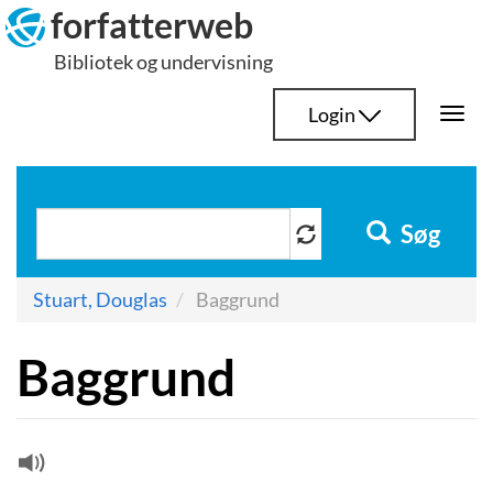
Hop
forfatterweb
til
Bibliotek og undervisning
indhold
Login
Togg
navi
Søg
Stuart, Douglas
Baggrund
Baggrund