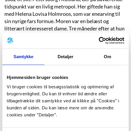
tidspunkt var en livlig metropol. Her giftede han sig
med Helena Lovisa Holmroos, som var enearving til
sin nyrige fars formue. Moren var en belæst og
litterært interesseret dame. Tre måneder efter at hun
fødte Edith i 1892, flyttede familien til Raivola i
Finland pga. et koleraepidemiudbrud i storbyen.
Ediths far fik hurtigt formøblet familiens penge, han
Samtykke
Detaljer
Om
drak for meget og døde af tuberkulose, da Edith var 15
år gammel.
Södergran beskrives som et ensomt barn, der voksede
Hjemmesiden bruger cookies
op i sin egen form for eventyrverden. Hun gik på en
Vi bruger cookies til besøgsstatistik og optimering af
kristen tysk pigeskole i Skt. Petersborg, hvor hun blev
brugervenlighed. Du kan til enhver tid ændre eller
skolet i at læse litteraturhistoriske klassikere og
tilbagetrække dit samtykke ved at klikke på ”Cookies” i
moderne russisk litteratur. Inspireret af den tyske
bunden af siden. Du kan læse mere om de anvendte
digter Heinrich Heine skrev hun 225 skolepigedigte på
cookies under ”Detaljer”.
tysk, russisk og svensk i et kladdehæfte, der er bevaret
og udkommet posthumt som ”Vaxdukshäftet”. Hendes