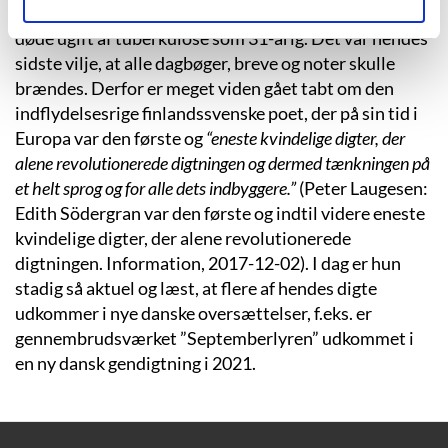
Hendes sidste tid var præget af store smerter, og hun
døde ugift af tuberkulose som 31-årig. Det var hendes
sidste vilje, at alle dagbøger, breve og noter skulle
brændes. Derfor er meget viden gået tabt om den
indflydelsesrige finlandssvenske poet, der på sin tid i
Europa var den første og
“eneste kvindelige digter, der
alene revolutionerede digtningen og dermed tænkningen på
et helt sprog og for alle dets indbyggere.”
(Peter Laugesen:
Edith Södergran var den første og indtil videre eneste
kvindelige digter, der alene revolutionerede
digtningen. Information, 2017-12-02). I dag er hun
stadig så aktuel og læst, at flere af hendes digte
udkommer i nye danske oversættelser, f.eks. er
gennembrudsværket ”Septemberlyren” udkommet i
en ny dansk gendigtning i 2021.