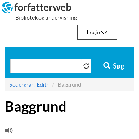
Hop
forfatterweb
til
Bibliotek og undervisning
indhold
Login
Togg
navi
Søg
Södergran, Edith
Baggrund
Baggrund