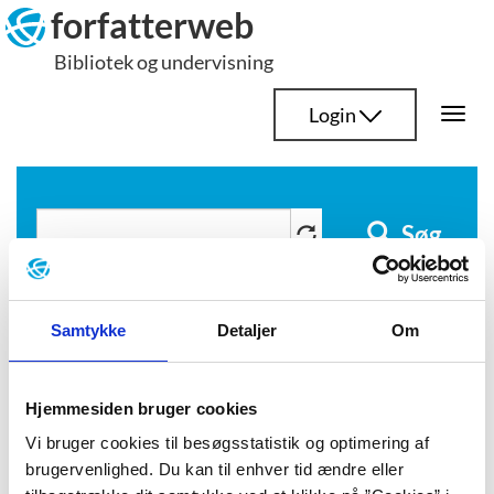
Hop
forfatterweb
til
Bibliotek og undervisning
indhold
Login
Togg
navi
Søg
bortførelse
Samtykke
Detaljer
Om
Hjemmesiden bruger cookies
Vi bruger cookies til besøgsstatistik og optimering af
Anne-Cathrine Riebnitzsky
brugervenlighed. Du kan til enhver tid ændre eller