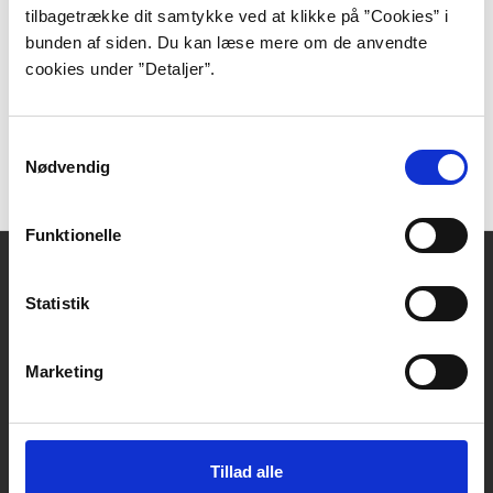
Svetlana Aleksijevitj
tilbagetrække dit samtykke ved at klikke på ”Cookies” i
bunden af siden. Du kan læse mere om de anvendte
Den hviderussiske forfatter Svetlana Aleksijevitj
cookies under ”Detaljer”.
modtog i 2015 Nobelprisen i litteratur for sit
forfatterskab, der ifølge priskomiteen står som et
monument over lidelse og mod i vor tid.
Samtykkevalg
Nødvendig
Funktionelle
Kontakt
Statistik
DBC DIGITAL A/S
Tempovej 7-11
2750 Ballerup
Marketing
CVR: 15149043 | EAN: 579 000 126830 5
Skriv til Forfatterweb-redaktionen
Forfatterweb
Tillad alle