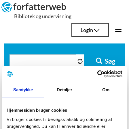
Hop
forfatterweb
til
Bibliotek og undervisning
indhold
Login
Togg
navi
Søg
hviderussisk
Samtykke
Detaljer
Om
litteratur
Hjemmesiden bruger cookies
Vi bruger cookies til besøgsstatistik og optimering af
brugervenlighed. Du kan til enhver tid ændre eller