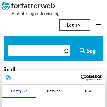
Hop
forfatterweb
til
Bibliotek og undervisning
indhold
Login
Togg
navi
Søg
jul
Samtykke
Detaljer
Om
Claire Keegan