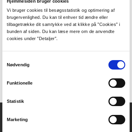
Hos Claire Keegan er der sjældent et ord for meget.
Hjemmesiden bruger cookies
Den irske forfatter er ikke den mest produktive – og
Vi bruger cookies til besøgsstatistik og optimering af
hendes bøger er ofte korte – men hvad hun mangler i
brugervenlighed. Du kan til enhver tid ændre eller
kvantitet, råder hun bod på i kvalitet.
tilbagetrække dit samtykke ved at klikke på ”Cookies” i
bunden af siden. Du kan læse mere om de anvendte
cookies under ”Detaljer”.
Poul Berg
Siden sin ungdom har manuskriptforfatter og
Samtykkevalg
instruktør Poul Berg interesseret sig for at formidle
Nødvendig
historier til børn og unge med følelsesmæssig
gennemslagskraft.
Funktionelle
Statistik
Kontakt
Marketing
DBC DIGITAL A/S
Tempovej 7-11