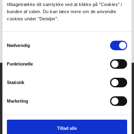
Selvom Viggo Bjerrings bøger umiddelbart fremstår
tilbagetrække dit samtykke ved at klikke på ”Cookies” i
ret forskelligartede – fra det ultrakorte til det større
bunden af siden. Du kan læse mere om de anvendte
romanforløb – så rummer de klare fælles træk: Den
cookies under ”Detaljer”.
legende og filosofiske omgang med sproget og
repræsentationen, såvel som forkærligheden for det
absurde og gakkede.
Samtykkevalg
Nødvendig
Funktionelle
Kontakt
Statistik
DBC DIGITAL A/S
Tempovej 7-11
2750 Ballerup
Marketing
CVR: 15149043 | EAN: 579 000 126830 5
Skriv til Forfatterweb-redaktionen
Forfatterweb
Tillad alle