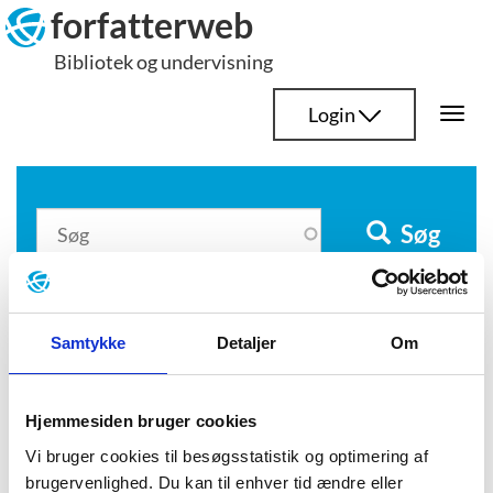
Hop
forfatterweb
til
Bibliotek og undervisning
indhold
Login
Togg
navi
Søg
prekariat
Samtykke
Detaljer
Om
Hjemmesiden bruger cookies
Viggo Bjerring
Vi bruger cookies til besøgsstatistik og optimering af
brugervenlighed. Du kan til enhver tid ændre eller