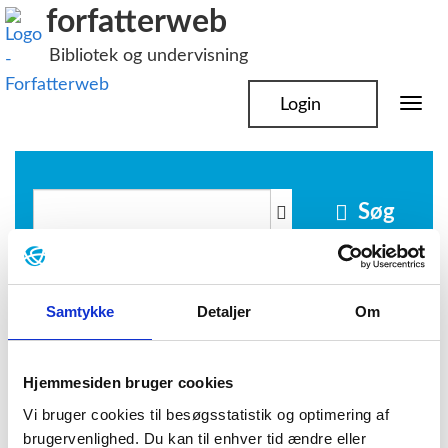
Hop
forfatterweb
til
Bibliotek og undervisning
indhold
Login
Togg
navi
Søg
rockpoet
Samtykke
Detaljer
Om
Hjemmesiden bruger cookies
Bob Dylan
Vi bruger cookies til besøgsstatistik og optimering af
brugervenlighed. Du kan til enhver tid ændre eller