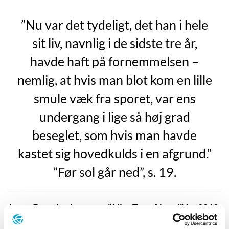
”Nu var det tydeligt, det han i hele
sit liv, navnlig i de sidste tre år,
havde haft på fornemmelsen –
nemlig, at hvis man blot kom en lille
smule væk fra sporet, var ens
undergang i lige så høj grad
beseglet, som hvis man havde
kastet sig hovedkulds i en afgrund.”
”Før sol går ned”, s. 19.
Jenny Erpenbecks roman
”Aller Tage Abend”
fra 2012
(”Før sol går ned”, 2018) handler om de små ting, der