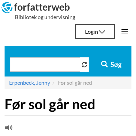
Hop
forfatterweb
til
Bibliotek og undervisning
indhold
Login
Togg
navi
Søg
Erpenbeck, Jenny
Før sol går ned
Før sol går ned