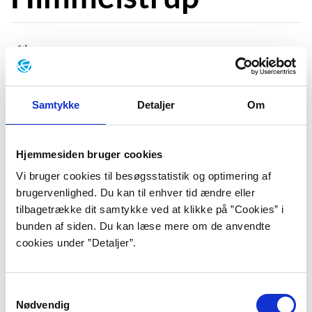
I romanen "Pio" (2022) nuancerer Kristian
Himmelstrup vores rosenrøde syn på grundlæggeren
af Socialdemokratiet. Louis Pio var, ifølge forfatteren,
Samtykke
Detaljer
Om
langt fra kun var den politiske idealist og
kvindesagsforkæmper, som vi kender.
Hjemmesiden bruger cookies
Romanen følger Pio, da han bliver så meget en torn i
Vi bruger cookies til besøgsstatistik og optimering af
øjet på magthaverne, at han til syvende og sidst bliver
brugervenlighed. Du kan til enhver tid ændre eller
presset til at forlade landet. Men hvem havde troet, at
tilbagetrække dit samtykke ved at klikke på ”Cookies” i
Pios nye tilværelse i USA skulle forvandle ham til
bunden af siden. Du kan læse mere om de anvendte
rendyrket kapitalist?
cookies under ”Detaljer”.
"Pio er et navn, der er stivnet lidt i historien. Det var i hvert
fald sådan, jeg havde det, da jeg stødte på ham, mens jeg
Samtykkevalg
arbejdede med en biografi om J.P. Jacobsen, og så læste jeg
Nødvendig