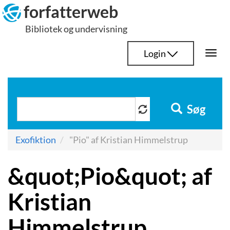
Hop
forfatterweb
til
Bibliotek og undervisning
indhold
Login
Togg
navi
Søg
Exofiktion
"Pio" af Kristian Himmelstrup
&quot;Pio&quot; af
Kristian
Himmelstrup