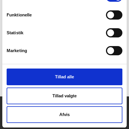
lidt op. Og så blev jeg fascineret af alt det, der ikke stod."
Funktionelle
For at se denne video, skal du acceptere statistik- og
marketing-cookies.
Indholdet stilles nemlig til rådighed af en
Statistik
tredjepart.
Marketing
Opdater samtykke
Tillad alle
Læs hele portrættet af Kristian Himmelstrup
Tillad valgte
Kontakt
Afvis
DBC DIGITAL A/S
Tempovej 7-11