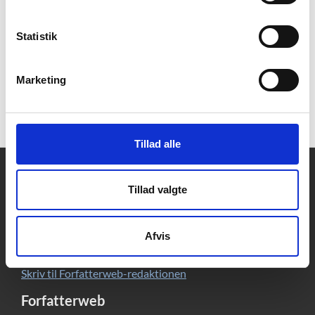
Opdater samtykke
Statistik
Marketing
LÆS HELE FORFATTERPORTRÆTTET AF ANNE
LISE MARSTRAND-JØRGENSEN
Tillad alle
Kontakt
Tillad valgte
DBC DIGITAL A/S
Tempovej 7-11
2750 Ballerup
Afvis
CVR: 15149043 | EAN: 579 000 126830 5
Skriv til Forfatterweb-redaktionen
Forfatterweb