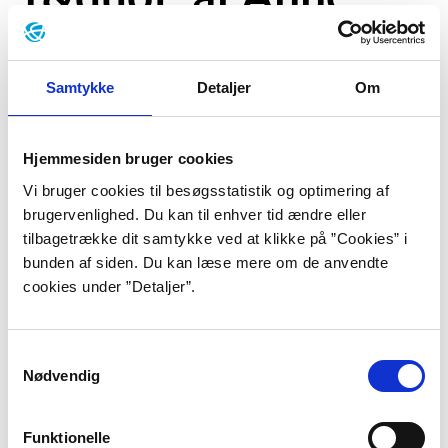
Lise Marstrand-
Jørgensen
Samtykke
Detaljer
Om
Hjemmesiden bruger cookies
Vi bruger cookies til besøgsstatistik og optimering af
I "Margrete 1" fra 2020 bruger Anne Lise Marstrand-
brugervenlighed. Du kan til enhver tid ændre eller
Jørgensen historiens rammer som afsæt til at
tilbagetrække dit samtykke ved at klikke på ”Cookies” i
udforske vores moderne opfattelse af begreber som
bunden af siden. Du kan læse mere om de anvendte
moderskab, frihed, tro og pligt.
"Det får en hel anden
cookies under ”Detaljer”.
spændvidde, når jeg dykker tilbage i historien"
, siger hun.
Samtykkevalg
Nødvendig
For at se denne video, skal du acceptere statistik- og
marketing-cookies.
Indholdet stilles nemlig til rådighed af en
tredjepart.
Funktionelle