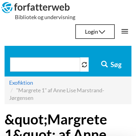
Hop
forfatterweb
til
Bibliotek og undervisning
indhold
Login
Togg
navi
Søg
Exofiktion
"Margrete 1" af Anne Lise Marstrand-
Jørgensen
&quot;Margrete
1&quot; af Anne