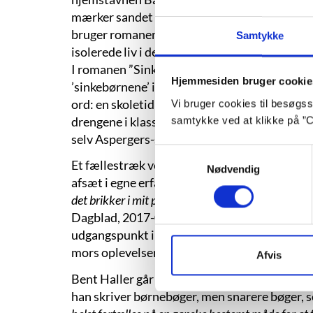
mærker sandet piske, men først og fremmest 
bruger romanen ”Sprækker” naturen som ramme
Samtykke
isolerede liv i den vilde natur.
I romanen ”Sinkeklassen” er Bent Haller land
Hjemmesiden bruger cookie
’sinkebørnene’ i specialklassen, der af både
ord: en skoletid mod alle odds, men som allige
Vi bruger cookies til besøgsst
drengene i klassen og beskriver deres skolet
samtykke ved at klikke på ”C
selv Aspergers-syndrom og befandt sig med egn
Samtykkevalg
Et fællestræk ved flere af Bent Hallers bøger
Nødvendig
afsæt i egne erfaringer:
”På en eller anden måde 
det brikker i mit puslespil,”
siger han (Tine Maria
Dagblad, 2017-04-21). I et interview til Nord
udgangspunkt i sin opvækst, barndom og ungdo
mors oplevelser under og efter Anden Verden
Afvis
Bent Haller går ikke så meget op i genrer. Ha
han skriver børnebøger, men snarere bøger, 