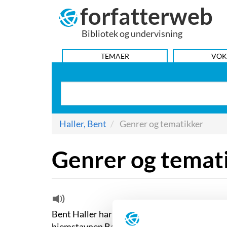
forfatterweb
Hop
til
Bibliotek og undervisning
indhold
HOVEDMENU
TEMAER
VOK
Haller, Bent
Genrer og tematikker
Genrer og temat
Bent Haller har skrevet inden for flere genre
hjemstavnen Bangsbostrand. Her skriver han 