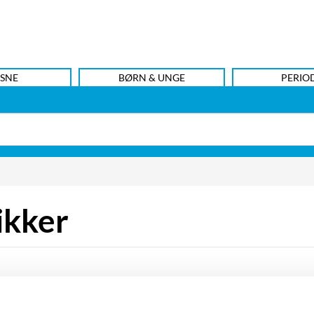
SNE
BØRN & UNGE
PERIO
ikker
r, ligesom han har dykket ned i mange forskellige temaer. N
om et landskab befolket med sære, skæve eksistenser og e