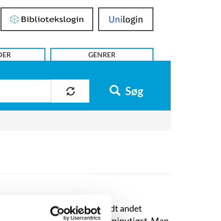
Bibliotekslogin
UniLogin
DER
GENRER
Søg
ogle temaer går dog igen: blandt andet
n tid og et sted, der udmales minutiøst. Man