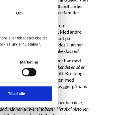
ren har altid en hovedrolle. Blandt andet
tte historie om en middelklassefamilies
Om
 han en historie fra gamle dage om
r samfundet og uden muligheder. Med andre
e og humoristisk sprog går han tæt på
dre eller tilbagetrække dit
 erfaringer med at være anderledes. Han har
okies under ”Detaljer”.
d. Selv var han nær endt i ’sinkeklassen’.
tablerede normer. Generelt skriver han med
Marketing
nebøger, romaner, eller hvad pokker det er, så er
er i hovedet, skal ned på skrift. Kristeligt
historie, han skriver igen og igen, med
r i ”Når krigen slutter”, der bygger på hans
Tillad alle
til børn eller voksne. Selv mener han ikke,
ad, når han skriver sine bøger. Her skal historien