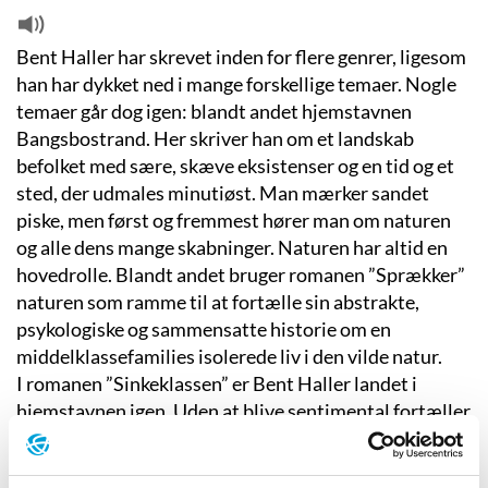
Bent Haller har skrevet inden for flere genrer, ligesom
han har dykket ned i mange forskellige temaer. Nogle
temaer går dog igen: blandt andet hjemstavnen
Bangsbostrand. Her skriver han om et landskab
befolket med sære, skæve eksistenser og en tid og et
sted, der udmales minutiøst. Man mærker sandet
piske, men først og fremmest hører man om naturen
og alle dens mange skabninger. Naturen har altid en
hovedrolle. Blandt andet bruger romanen ”Sprækker”
naturen som ramme til at fortælle sin abstrakte,
psykologiske og sammensatte historie om en
middelklassefamilies isolerede liv i den vilde natur.
I romanen ”Sinkeklassen” er Bent Haller landet i
hjemstavnen igen. Uden at blive sentimental fortæller
han en historie fra gamle dage om ’sinkebørnene’
i specialklassen, der af både lærere og omgivelser – og