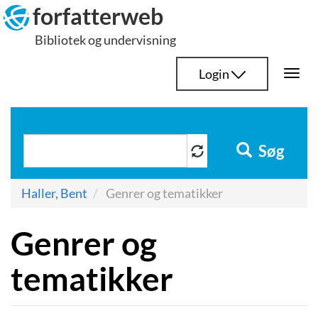
Hop
forfatterweb
til
Bibliotek og undervisning
indhold
Login
Togg
navi
Søg
Haller, Bent
Genrer og tematikker
Genrer og
tematikker