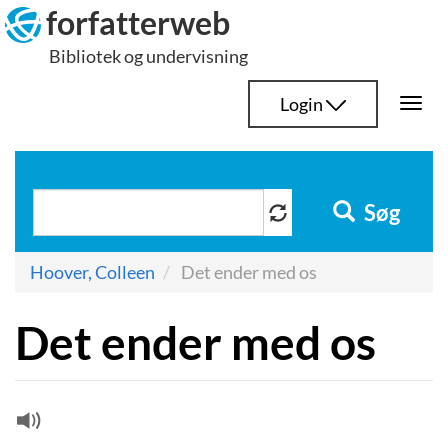
Hop
forfatterweb
til
Bibliotek og undervisning
indhold
Login
Togg
navi
Søg
Hoover, Colleen
Det ender med os
Det ender med os