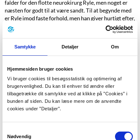
falder for den flotte neurokirurg Ryle, men noget er
næsten for godt til at være sandt. Til at begynde med
er Ryle imod faste forhold, men han giver hurtigt efter,
og de flytter sammen i Ryles smukke lejlighed. Men
der er noget, som indimellem skurrer. Ryle har en
mørk side og et voldsomt temperament, som giver
Samtykke
Detaljer
Om
skår i glæden: ”Skænderiet fortsatte med at eskalere,
og vi blev begge to vredere og vredere for hvert
øjeblik. Jeg blev bange og spurgte mig selv, om det
Hjemmesiden bruger cookies
havde været den rigtige beslutning at blive. At stole
Vi bruger cookies til besøgsstatistik og optimering af
på, at vi kunne arbejde med hans vredesproblemer
brugervenlighed. Du kan til enhver tid ændre eller
sammen.” (s. 271).
tilbagetrække dit samtykke ved at klikke på ”Cookies” i
bunden af siden. Du kan læse mere om de anvendte
cookies under ”Detaljer”.
Da Lilys ungdomskæreste Atlas dukker op, trues alt,
hvad Ryle og Lily har bygget op sammen. Med Atlas er
alting noget andet. De mødte hinanden som unge i en
Samtykkevalg
periode, hvor alting var svært, og Lily lod Atlas bo
Nødvendig