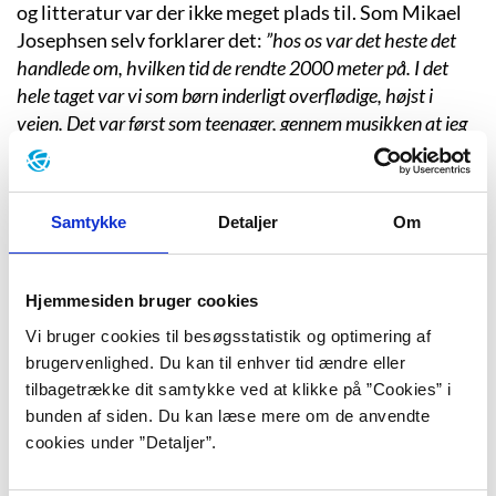
og litteratur var der ikke meget plads til. Som Mikael
Josephsen selv forklarer det:
”hos os var det heste det
handlede om, hvilken tid de rendte 2000 meter på. I det
hele taget var vi som børn inderligt overflødige, højst i
vejen. Det var først som teenager, gennem musikken at jeg
begyndte at stifte rigtigt bekendtskab med sproget. (…)
Egentlig tror jeg, at jeg har lært at forsvare mig med ord
overfor min far, ikke direkte, det var ikke tilladt at tale ham
Samtykke
Detaljer
Om
imod, men inden i mig selv har jeg gået rundt og fået samlet
en hær af ord, til den dag…”
(Lonni Krause: Mikael
Josephsen. Ordtilallesider.dk, 2010).
Hjemmesiden bruger cookies
Med inspiration fra 1970’ernes markante
Vi bruger cookies til besøgsstatistik og optimering af
venstreorienterede kunstnere som C.V. Jørgensen og
brugervenlighed. Du kan til enhver tid ændre eller
Røde mor og drevet af denne trang til at skabe et
tilbagetrække dit samtykke ved at klikke på ”Cookies” i
ordværn mod faderen og fortiden begyndte
bunden af siden. Du kan læse mere om de anvendte
teenageren Mikael Josephsen at søge mod
cookies under ”Detaljer”.
litteraturen som trøst og udtryksform.