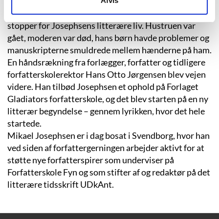
I 2014 fik endnu en nedtur og indlæggelse på den
Afvis
lukkede psykiatriske afdeling sat en midlertidig
stopper for Josephsens litterære liv. Hustruen var
gået, moderen var død, hans børn havde problemer og
manuskripterne smuldrede mellem hænderne på ham.
En håndsrækning fra forlægger, forfatter og tidligere
forfatterskolerektor Hans Otto Jørgensen blev vejen
videre. Han tilbød Josephsen et ophold på Forlaget
Gladiators forfatterskole, og det blev starten på en ny
litterær begyndelse – gennem lyrikken, hvor det hele
startede.
Mikael Josephsen er i dag bosat i Svendborg, hvor han
ved siden af forfattergerningen arbejder aktivt for at
støtte nye forfatterspirer som underviser på
Forfatterskole Fyn og som stifter af og redaktør på det
litterære tidsskrift UDkAnt.