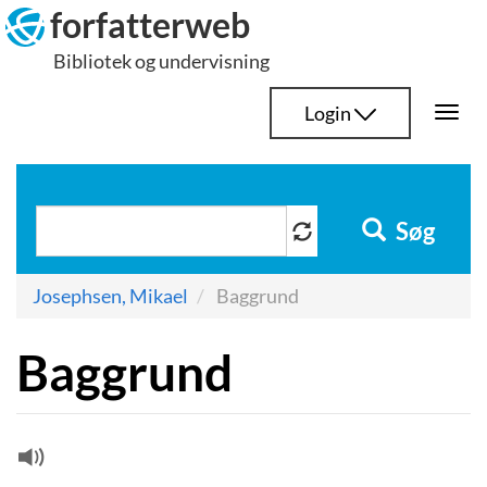
Hop
forfatterweb
til
Bibliotek og undervisning
indhold
Login
Togg
navi
Søg
Josephsen, Mikael
Baggrund
Baggrund