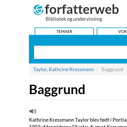
forfatterweb
Hop
til
Bibliotek og undervisning
indhold
HOVEDMENU
TEMAER
VOK
Taylor, Kathrine Kressmann
Baggrund
Baggrund
Kathrine Kressmann Taylor blev født i Portla
1903 af forældrene Charles August Kressman