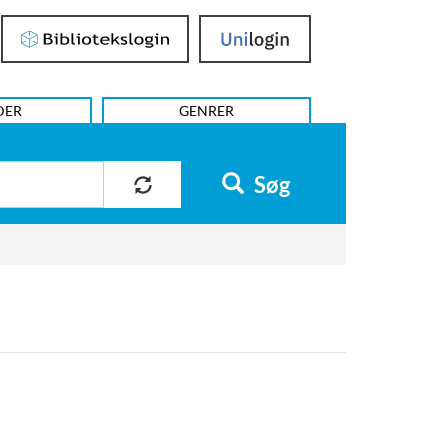
Bibliotekslogin
UniLogin
DER
GENRER
Søg