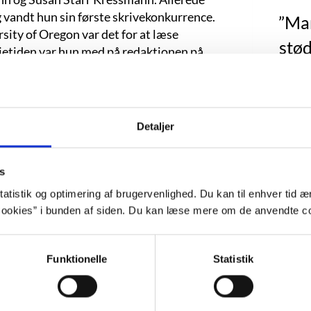
g vandt hun sin første skrivekonkurrence.
”Man
sity of Oregon var det for at læse
stød
udietiden var hun med på redaktionen på
er blev opført af studerende. Efter sin
tale
co, hvor hun arbejdede som tekstforfatter
Men 
ha
Detaljer
er ejede et reklamebureau. Sammen
bru
omanen “Address Unknown” så dagens lys,
aktøren var sammen med Kathrines
pø
s
ærk til at udkomme under en kvindes navn,
atistik og optimering af brugervenlighed. Du kan til enhver tid æn
Taylor med fornavnet udeladt. Det blev
ookies” i bunden af siden. Du kan læse mere om de anvendte co
af sit liv. I 1939 udkom historien for
jøde
flere sprog. Den hollandske udgave blev
mulig
gave blev udgivet i Moskva. Bogen blev
Funktionelle
Statistik
om i 2001 – i øvrigt samme år som den
o