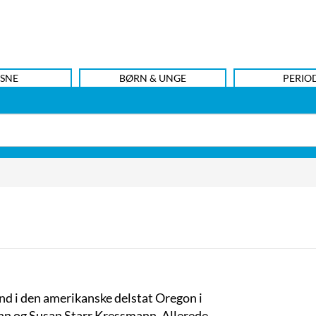
SNE
BØRN & UNGE
PERIO
nd i den amerikanske delstat Oregon i
n og Susan Starr Kressmann. Allerede