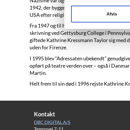
Nazisme var også tema i Kathrine Kressmann 
1942, der bygger på historien om den tyske p
Afvis
USA efter religiøs forfølgelse fra nazisterne i
Fra 1947 og til hun gik på pension i 1966 unde
skrivning ved Gettysburg College i Pennsylvan
giftede Kathrine Kressmann Taylor sig med d
uden for Firenze.
I 1995 blev “Adressaten ubekendt” genudgivet 
opført på teatre verden over – også i Danmar
Martin.
Helt frem til sin død i 1996 rejste Kathrine 
Kontakt
DBC DIGITAL A/S
Tempovej 7-11