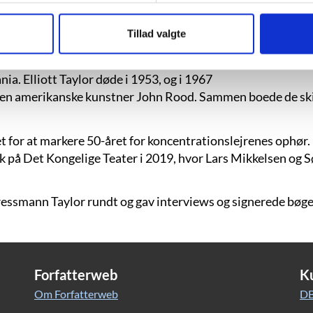
Taylors næste bog, “Until that Day” fra
ræst Leopold Bernhard, der søgte asyl i
”
Tillad valgte
 Tyskland.
rviste Taylor i journalistik og kreativ
ia. Elliott Taylor døde i 1953, og i 1967
en amerikanske kunstner John Rood. Sammen boede de skif
for at markere 50-året for koncentrationslejrenes ophør. H
k på Det Kongelige Teater i 2019, hvor Lars Mikkelsen og 
Kressmann Taylor rundt og gav interviews og signerede bøge
Forfatterweb
K
Om Forfatterweb
DB