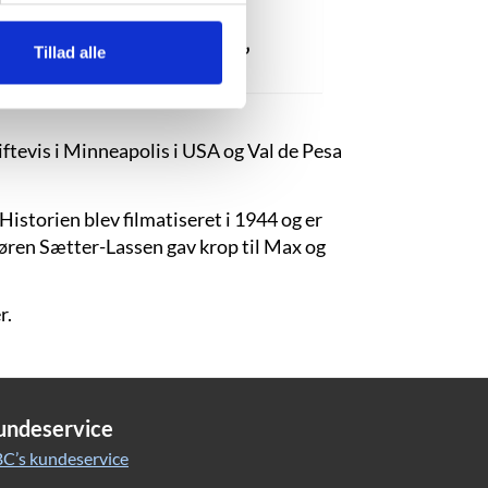
Adressaten ubekendt”
Tillad alle
tevis i Minneapolis i USA og Val de Pesa
istorien blev filmatiseret i 1944 og er
Søren Sætter-Lassen gav krop til Max og
r.
undeservice
C’s kundeservice