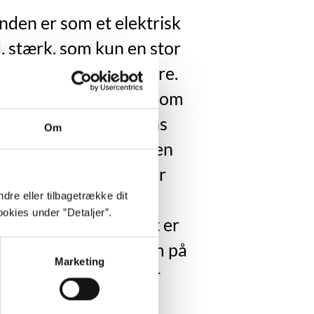
den er som et elektrisk
, stærk, som kun en stor
r og fanatiker kan være.
jeg spørger mig selv, om
n er helt normal. Hans
Om
nskjortetropper er ren
bel. De plyndrer og er
begyndt på grimme
dre eller tilbagetrække dit
okies under ”Detaljer”.
forfølgelser. Men det er
vis småting, lidt skum på
Marketing
verfladen, når en stor
bevægelse koger op.”