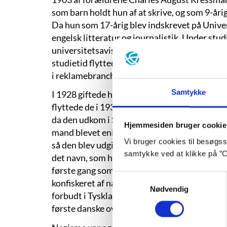
som barn holdt hun af at skrive, og som 9-åri
Da hun som 17-årig blev indskrevet på Univer
engelsk litteratur og journalistik. Under st
universitetsavisen og skrev et teaterstykke, d
studietid flyttede hun i 1924 til San Francis
i reklamebranchen.
Samtykke
I 1928 giftede hun sig med Elliott Taylor, d
flyttede de i 1938 til New York, hvor brevr
da den udkom i Story Magazine. Magasinred
Hjemmesiden bruger cookie
mand blevet enig om, at historien var for st
Vi bruger cookies til besøgsst
så den blev udgivet under navnet Kressmann 
samtykke ved at klikke på ”C
det navn, som hun brugte professionelt resten 
første gang som bog, og den blev oversat til 
Samtykkevalg
konfiskeret af nazisterne, mens den tyske ud
Nødvendig
forbudt i Tyskland og først udgivet så sent s
første danske oversættelse.