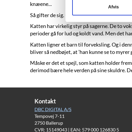
knæene...
Afvis
Så gifter de sig. Og
boede sammen med en sort ka
Katten har virkelig styr på sagerne. De to vo
perioder gå for lud og koldt vand. Men det har
Katten ligner et barn til forveksling. Og i 
bliver så nedbøjet, at ’han kunne se to myrer g
Måske er det et spejl, som katten holder frem p
derimod bære hele verden på sine skuldre. Det
Kontakt
DBC DIGITAL A/S
Tempovej 7-11
2750 Ballerup
CVR: 15149043 | EAN: 579 000 126830 5