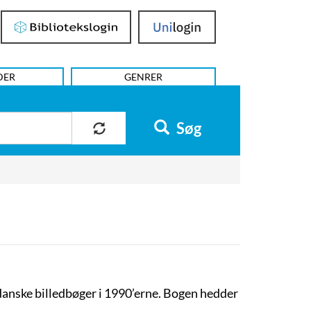
Bibliotekslogin
UniLogin
DER
GENRER
Søg
 danske billedbøger i 1990’erne. Bogen hedder