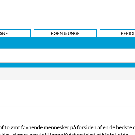
SNE
BØRN & UNGE
PERIO
m af to ømt favnende mennesker på forsiden af en de bedste
ke, ’skæve’ acryl af Hanne Kvist og tekst af Mats Letén.