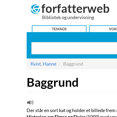
forfatterweb
Hop
til
Bibliotek og undervisning
indhold
HOVEDMENU
TEMAER
VOK
Kvist, Hanne
Baggrund
Baggrund
Der står en sort kat og holder et billede fre
Historien om Elmer og Elvira
(1999) med smuk