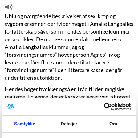
Ublu og nærgående beskrivelser af sex, krop og
sygdom er emner, der fylder meget i Amalie Langballes
forfatterskab såvel som i hendes personlige klummer
og kronikker. De mange sammenfald mellem netop
Amalie Langballes klumme-jeg og
”forsvindingsnumres” hovedperson Agnes’ liv og
levned har fået flere anmeldere til at placere
”forsvindingsnumre” i den litterære kasse, der går
under titlen autofiktion.
Hendes bøger trækker også en tråd til den magiske
realisme. En genre, der er karakteriseret ved, at noget
fantastisk eller magisk på den mest naturlige måde
indgår i en ellers realistisk funderet handling. I
”forsvindingsnumre” er dette træk fremtrædende i
Samtykke
Detaljer
Om
sidste tredjedel af bogen, da Agnes opsøges af den
uddøde fugleart gejrfuglen, og hendes voodoodukke –