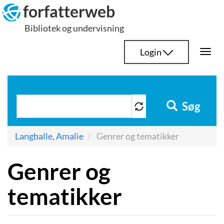
Hop
forfatterweb
til
Bibliotek og undervisning
indhold
Login
Togg
navi
Søg
Langballe, Amalie
Genrer og tematikker
Genrer og
tematikker