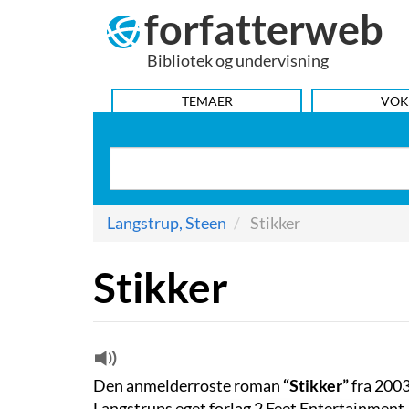
forfatterweb
Hop
til
Bibliotek og undervisning
indhold
HOVEDMENU
TEMAER
VOK
Langstrup, Steen
Stikker
Stikker
Den anmelderroste roman
“Stikker”
fra 200
Langstrups eget forlag 2 Feet Entertainment