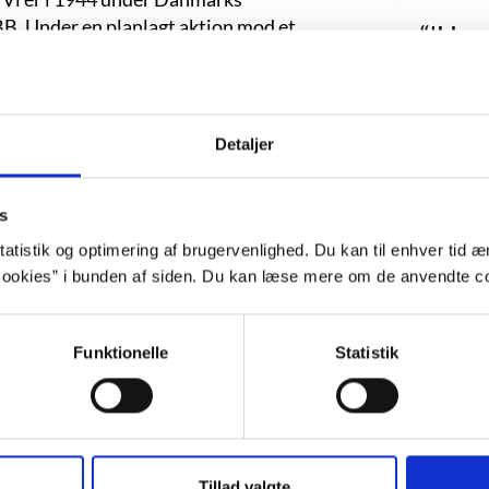
BB. Under en planlagt aktion mod et
“'Hva
 – de er blevet stukket. Gruppen må nu
Jens
n af dem selv.
fr
r sammen med den tidligere politimand
Detaljer
s K, 22-årig prostitueret, der har en
fugt
ung velstillet mand, for hvem
oprør mod hans far. Til sidst det
s
'Nej. 
ærling Poul-Erik, der får dæknavnet
atistik og optimering af brugervenlighed. Du kan til enhver tid æn
 op med en voldelig far. I bogen udvikler
ookies” i bunden af siden. Du kan læse mere om de anvendte co
r for vold, der ender med selv at udøve
 bringer tankerne hen på nutidige unge
'På di
Funktionelle
Statistik
i et kontant og hårdkogt sprog. Langstrup
effektfuld stemning i bogen. Bogen er en
odunit (“who done it” eller
Tillad valgte