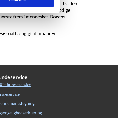
er). Men det er især elementer fra den
e” eller om en krig, hvor de modige
værste frem i mennesket. Bogens
æses uafhængigt af hinanden.
undeservice
C’s kundeservice
esseservice
onnementstegning
lgængelighedserklæring