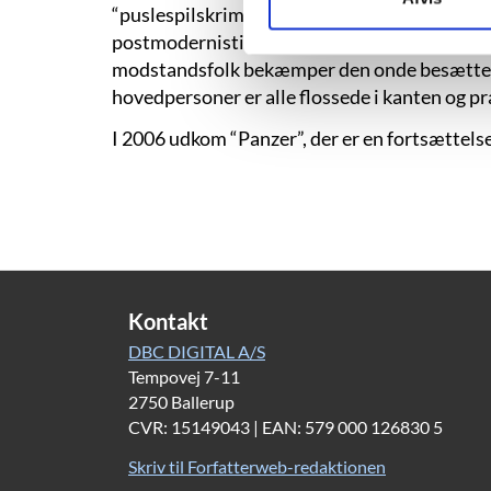
“puslespilskrimi”: den type kriminalroman so
postmodernistiske krimi, der gør bogen levend
modstandsfolk bekæmper den onde besættelses
hovedpersoner er alle flossede i kanten og pr
I 2006 udkom “Panzer”, der er en fortsættel
Kontakt
DBC DIGITAL A/S
Tempovej 7-11
2750 Ballerup
CVR: 15149043 | EAN: 579 000 126830 5
Skriv til Forfatterweb-redaktionen