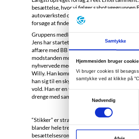
besættelse, hvor vi følger sabotagegruppen 
autoværksted overraskes gruppen af Gestapo
forsøge at finde stikkeren, der kun kan være e
Gruppens medlemmer tæller præsten BB, de
Samtykke
Jens har startet gruppen. Derudover er der Ali
affære med BB bag hans kones ryg. Børge, en 
modstanden mod tyskerne lige så meget er et 
Hjemmesiden bruger cookie
nyhvervede medlem; den kun 16-årige smedel
Vi bruger cookies til besøgsst
Willy. Han kommer fra fattige kår og er vokset
samtykke ved at klikke på ”C
han sig til en skydegal massemorder – et offe
vold. Han er en tragisk figur i historien, der
Samtykkevalg
drenge med samme skæbne.
Nødvendig
“Stikker” er stramt komponeret på 184 sider 
blander hele tre genrer og skaber dermed en 
besættelsesroman blandet med en klassisk wh
Afvis