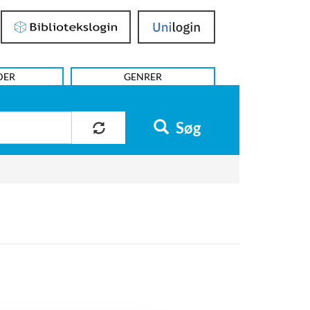
Bibliotekslogin
UniLogin
DER
GENRER
Søg