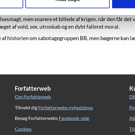
m bl.a. den engelske forfatter Agatha Christie repræsenter
e. Det bliver således ikke historien om “de gode gamle dag
magt, men snarere et billede af krigen, når den får det 
æget af vold, sex, utroskab og en dybt falleret moral.
se af historien om sabotagegruppen BB, men bøgerne kan l
Forfatterweb
K
Om Forfatterweb
DB
Tilmeld dig
Forfatterwebs nyhedsbrev
Pr
Besøg Forfatterwebs
Facebook-side
Ab
Cookies
Ti