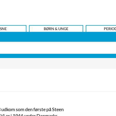
SNE
BØRN & UNGE
PERIO
3 udkom som den første på Steen
. Vi er i 1944 under Danmarks