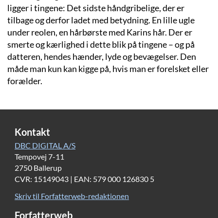
ligger i tingene: Det sidste håndgribelige, der er
tilbage og derfor ladet med betydning. En lille ugle
under reolen, en hårbørste med Karins hår. Der er
smerte og kærlighed i dette blik på tingene – og på
datteren, hendes hænder, lyde og bevægelser. Den
måde man kun kan kigge på, hvis man er forelsket eller
forælder.
Kontakt
DBC DIGITAL A/S
Tempovej 7-11
2750 Ballerup
CVR: 15149043 | EAN: 579 000 126830 5
Skriv til Forfatterweb-redaktionen
Forfatterweb