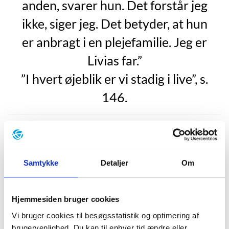
anden, svarer hun. Det forstår jeg
ikke, siger jeg. Det betyder, at hun
er anbragt i en plejefamilie. Jeg er
Livias far.”
”I hvert øjeblik er vi stadig i live”, s.
146.
I 2015 udkom Tom Malmquists opsigtsvækkende
romandebut
”I varje ögonblick är vi fortfarande vid
liv”
(”I hvert øjeblik er vi stadig i live”, 2016), der blev
Samtykke
Detaljer
Om
nomineret til Nordisk Råds Litteraturpris i 2016.
I jegform fortæller manden Tom sin utrolige og
Hjemmesiden bruger cookies
voldsomme historie: romanen begynder på et sygehus
i Stockholm, hvor hans højgravide kæreste Karin er
Vi bruger cookies til besøgsstatistik og optimering af
indlagt med influenzasymptomer og
brugervenlighed. Du kan til enhver tid ændre eller