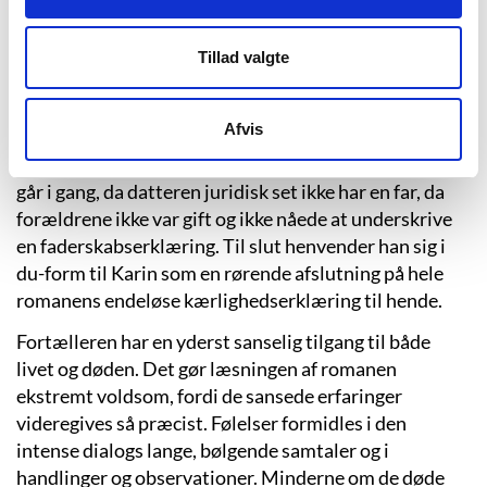
dengang, Tom og Karin mødtes og deres hverdage
sammen med både dejlige og irriterende sider ved
Tillad valgte
hinanden. Det er altså ikke et skønmaleri, Tom maler
af deres forhold, det er kærligheden, som den var.
Afvis
Samtidig fortæller han om dagene med Livia, om
angsten og sorgen og om det absurde bureaukrati, der
går i gang, da datteren juridisk set ikke har en far, da
forældrene ikke var gift og ikke nåede at underskrive
en faderskabserklæring. Til slut henvender han sig i
du-form til Karin som en rørende afslutning på hele
romanens endeløse kærlighedserklæring til hende.
Fortælleren har en yderst sanselig tilgang til både
livet og døden. Det gør læsningen af romanen
ekstremt voldsom, fordi de sansede erfaringer
videregives så præcist. Følelser formidles i den
intense dialogs lange, bølgende samtaler og i
handlinger og observationer. Minderne om de døde