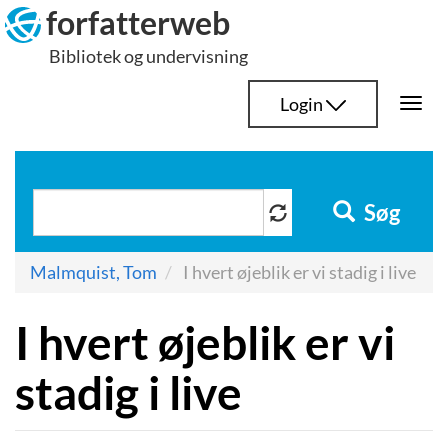
Hop
forfatterweb
til
Bibliotek og undervisning
indhold
Login
Togg
navi
Søg
Malmquist, Tom
I hvert øjeblik er vi stadig i live
I hvert øjeblik er vi
stadig i live